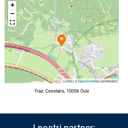
+
−
Leaflet
| ©
OpenStreetMap
contributors
Fraz. Constans, 10056 Oulx