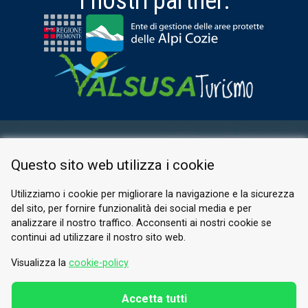
I nostri partner:
AREA RISERVATA
Questo sito web utilizza i cookie
PRIVACY POLICY
COOKIE
Utilizziamo i cookie per migliorare la navigazione e la sicurezza
del sito, per fornire funzionalità dei social media e per
© 2026 Valle di Susa
analizzare il nostro traffico. Acconsenti ai nostri cookie se
continui ad utilizzare il nostro sito web.
Tesori di Arte e Cultura Alpina
Tel.
0122 622640
Visualizza la
cookie-policy
E-mail.
info@vallesusa-tesori.it
Accetta tutti