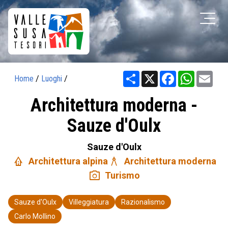
Share
X
Facebook
WhatsAp
Ema
Home
/
Luoghi
/
Architettura moderna -
Sauze d'Oulx
Sauze d'Oulx
bungalow
architecture
Architettura alpina
Architettura moderna
photo_camera
Turismo
Sauze d'Oulx
Villeggiatura
Razionalismo
Carlo Mollino