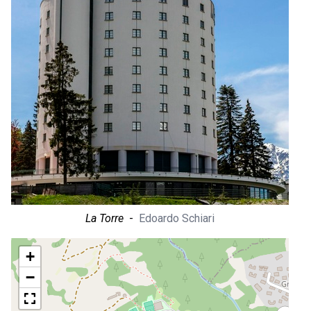
La Torre
-
Edoardo Schiari
+
−