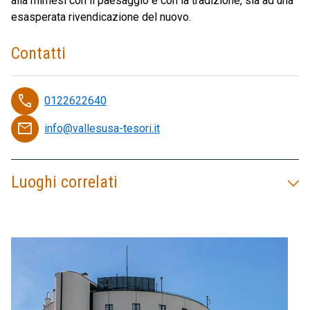
alla mimesi con il paesaggio e con la tradizione, sia ad una
esasperata rivendicazione del nuovo.
Contatti
phone
0122622640
email
info@vallesusa-tesori.it
Luoghi correlati