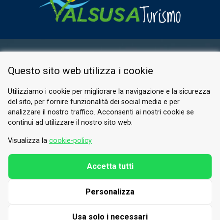
AREA RISERVATA
Questo sito web utilizza i cookie
PRIVACY POLICY
COOKIE
Utilizziamo i cookie per migliorare la navigazione e la sicurezza
del sito, per fornire funzionalità dei social media e per
© 2026 Valle di Susa
analizzare il nostro traffico. Acconsenti ai nostri cookie se
continui ad utilizzare il nostro sito web.
Tesori di Arte e Cultura Alpina
Tel.
0122 622640
Visualizza la
cookie-policy
E-mail.
info@vallesusa-tesori.it
Accetta tutti
Personalizza
SEGUICI SUI NOSTRI CANALI
Usa solo i necessari