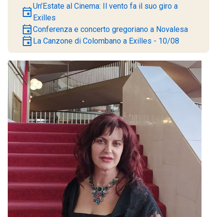
Un’Estate al Cinema: Il vento fa il suo giro a
event
Exilles
event
Conferenza e concerto gregoriano a Novalesa
event
La Canzone di Colombano a Exilles - 10/08