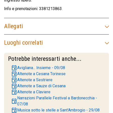
Ingresso libero.
Info e prenotazioni: 3381213863.
Allegati
Luoghi correlati
Potrebbe interessarti anche...
event
Avigliana... Insieme - 09/08
event
Altenote a Cesana Torinese
event
Altenote a Sestriere
event
Altenote a Sauze di Cesana
event
Altenote a Claviere
Narrazioni Parallele Festival a Bardonecchia -
event
07/08
event
Musica sotto le stelle a Sant'Ambrogio - 29/08