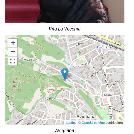
Rita La Vecchia
+
−
Leaflet
| ©
OpenStreetMap
contributors
Avigliana