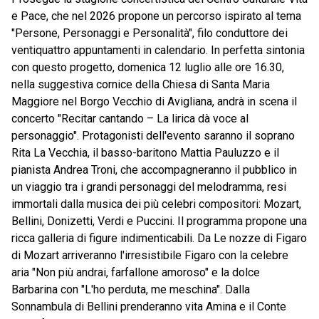
e Pace, che nel 2026 propone un percorso ispirato al tema
"Persone, Personaggi e Personalità", filo conduttore dei
ventiquattro appuntamenti in calendario. In perfetta sintonia
con questo progetto, domenica 12 luglio alle ore 16.30,
nella suggestiva cornice della Chiesa di Santa Maria
Maggiore nel Borgo Vecchio di Avigliana, andrà in scena il
concerto "Recitar cantando – La lirica dà voce al
personaggio". Protagonisti dell'evento saranno il soprano
Rita La Vecchia, il basso-baritono Mattia Pauluzzo e il
pianista Andrea Troni, che accompagneranno il pubblico in
un viaggio tra i grandi personaggi del melodramma, resi
immortali dalla musica dei più celebri compositori: Mozart,
Bellini, Donizetti, Verdi e Puccini. Il programma propone una
ricca galleria di figure indimenticabili. Da Le nozze di Figaro
di Mozart arriveranno l'irresistibile Figaro con la celebre
aria "Non più andrai, farfallone amoroso" e la dolce
Barbarina con "L'ho perduta, me meschina". Dalla
Sonnambula di Bellini prenderanno vita Amina e il Conte