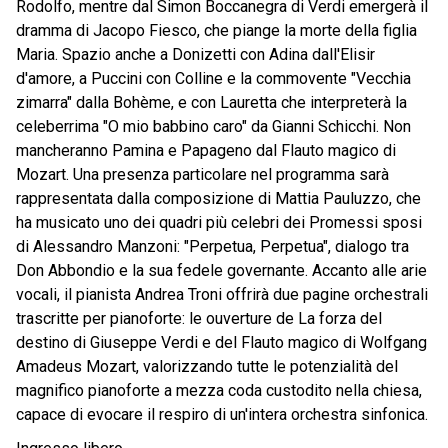
Rodolfo, mentre dal Simon Boccanegra di Verdi emergerà il
dramma di Jacopo Fiesco, che piange la morte della figlia
Maria. Spazio anche a Donizetti con Adina dall'Elisir
d'amore, a Puccini con Colline e la commovente "Vecchia
zimarra" dalla Bohème, e con Lauretta che interpreterà la
celeberrima "O mio babbino caro" da Gianni Schicchi. Non
mancheranno Pamina e Papageno dal Flauto magico di
Mozart. Una presenza particolare nel programma sarà
rappresentata dalla composizione di Mattia Pauluzzo, che
ha musicato uno dei quadri più celebri dei Promessi sposi
di Alessandro Manzoni: "Perpetua, Perpetua", dialogo tra
Don Abbondio e la sua fedele governante. Accanto alle arie
vocali, il pianista Andrea Troni offrirà due pagine orchestrali
trascritte per pianoforte: le ouverture de La forza del
destino di Giuseppe Verdi e del Flauto magico di Wolfgang
Amadeus Mozart, valorizzando tutte le potenzialità del
magnifico pianoforte a mezza coda custodito nella chiesa,
capace di evocare il respiro di un'intera orchestra sinfonica.