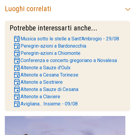
Luoghi correlati
Potrebbe interessarti anche...
event
Musica sotto le stelle a Sant'Ambrogio - 29/08
event
Peregrin-azioni a Bardonecchia
event
Peregrin-azioni a Chiomonte
event
Conferenza e concerto gregoriano a Novalesa
event
Altenote a Sauze d'Oulx
event
Altenote a Cesana Torinese
event
Altenote a Sestriere
event
Altenote a Sauze di Cesana
event
Altenote a Claviere
event
Avigliana... Insieme - 09/08