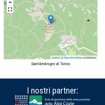
−
Leaflet
| ©
OpenStreetMap
contributors
Sant'Ambrogio di Torino
I nostri partner: