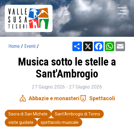
Share
X
Facebook
WhatsAp
Ema
Home
/
Eventi
/
Musica sotto le stelle a
Sant'Ambrogio
27 Giugno 2026 - 27 Giugno 2026
church
comedy_mask
Abbazie e monasteri
Spettacoli
Sacra di San Michele
Sant'Ambrogio di Torino
visite guidate
spettacolo musicale