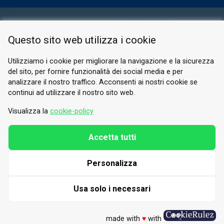
AREA RISERVATA
Questo sito web utilizza i cookie
PRIVACY POLICY
COOKIE
Utilizziamo i cookie per migliorare la navigazione e la sicurezza
del sito, per fornire funzionalità dei social media e per
© 2026 Valle di Susa
analizzare il nostro traffico. Acconsenti ai nostri cookie se
continui ad utilizzare il nostro sito web.
Tesori di Arte e Cultura Alpina
Tel.
0122 622640
Visualizza la
cookie-policy
E-mail.
info@vallesusa-tesori.it
Accetta tutti
Personalizza
SEGUICI SUI NOSTRI CANALI
Usa solo i necessari
made with
♥
with