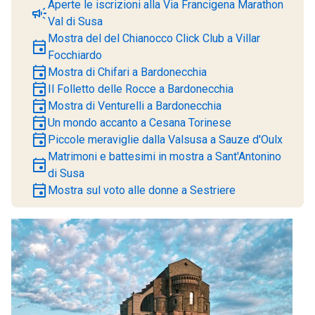
Aperte le iscrizioni alla Via Francigena Marathon
campaign
Val di Susa
Mostra del del Chianocco Click Club a Villar
event
Focchiardo
event
Mostra di Chifari a Bardonecchia
event
Il Folletto delle Rocce a Bardonecchia
event
Mostra di Venturelli a Bardonecchia
event
Un mondo accanto a Cesana Torinese
event
Piccole meraviglie dalla Valsusa a Sauze d'Oulx
Matrimoni e battesimi in mostra a Sant'Antonino
event
di Susa
event
Mostra sul voto alle donne a Sestriere