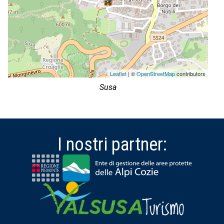
Leaflet
| ©
OpenStreetMap
contributors
Susa
I nostri partner: