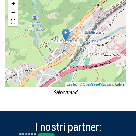
+
−
Leaflet
| ©
OpenStreetMap
contributors
Salbertrand
I nostri partner: