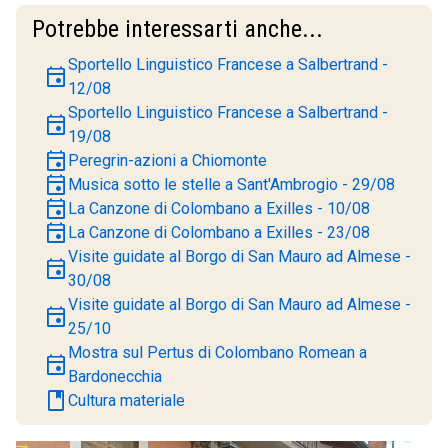
Potrebbe interessarti anche...
Sportello Linguistico Francese a Salbertrand -
event
12/08
Sportello Linguistico Francese a Salbertrand -
event
19/08
event
Peregrin-azioni a Chiomonte
event
Musica sotto le stelle a Sant'Ambrogio - 29/08
event
La Canzone di Colombano a Exilles - 10/08
event
La Canzone di Colombano a Exilles - 23/08
Visite guidate al Borgo di San Mauro ad Almese -
event
30/08
Visite guidate al Borgo di San Mauro ad Almese -
event
25/10
Mostra sul Pertus di Colombano Romean a
event
Bardonecchia
book
Cultura materiale