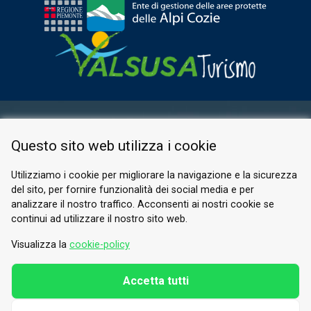
AREA RISERVATA
Questo sito web utilizza i cookie
PRIVACY POLICY
COOKIE
Utilizziamo i cookie per migliorare la navigazione e la sicurezza
del sito, per fornire funzionalità dei social media e per
© 2026 Valle di Susa
analizzare il nostro traffico. Acconsenti ai nostri cookie se
continui ad utilizzare il nostro sito web.
Tesori di Arte e Cultura Alpina
Tel.
0122 622640
Visualizza la
cookie-policy
E-mail.
info@vallesusa-tesori.it
Accetta tutti