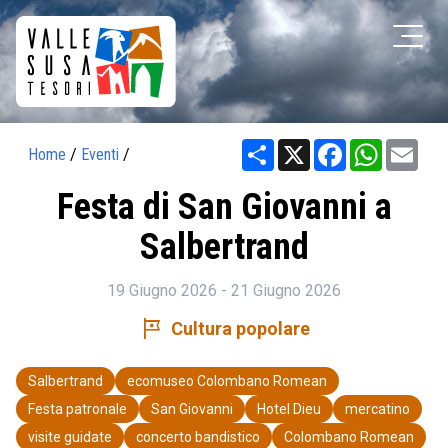
Share
X
Facebook
WhatsAp
Ema
Home
/
Eventi
/
Festa di San Giovanni a
Salbertrand
19 Giugno 2026 - 21 Giugno 2026
tour
Cultura popolare
Salbertrand
ecomuseo Colombano Romean
Festa patronale
San Giovanni
Hotel Dieu
mercatino
visite guidate
concerto bandistico
Colombano Romean