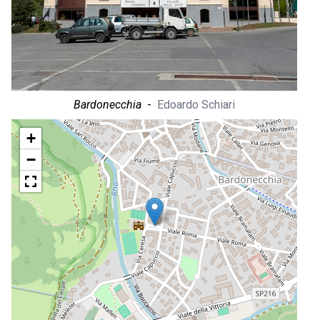
Bardonecchia
-
Edoardo Schiari
+
−