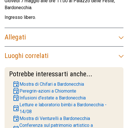
Giovedì 7 maggio alle ore 11:00 al Palazzo delle Feste,
Bardonecchia.
Ingresso libero.
Allegati
Luoghi correlati
Potrebbe interessarti anche...
event
Mostra di Chifari a Bardonecchia
event
Peregrin-azioni a Chiomonte
event
Infusioni d'estate a Bardonecchia
Letture e laboratorio bimbi a Bardonecchia -
event
14/08
event
Mostra di Venturelli a Bardonecchia
Conferenza sul patrimonio artistico a