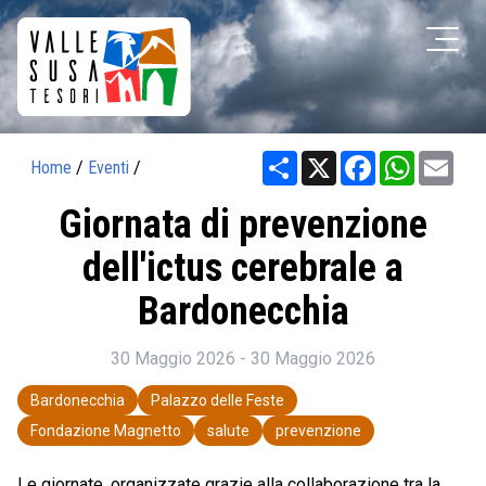
Share
X
Facebook
WhatsAp
Ema
Home
/
Eventi
/
Giornata di prevenzione
dell'ictus cerebrale a
Bardonecchia
30 Maggio 2026 - 30 Maggio 2026
Bardonecchia
Palazzo delle Feste
Fondazione Magnetto
salute
prevenzione
Le giornate, organizzate grazie alla collaborazione tra la