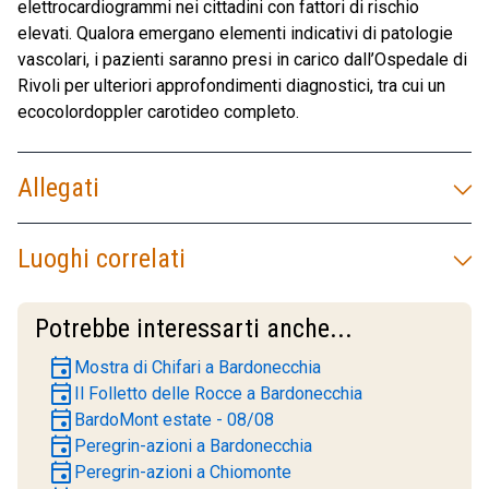
elettrocardiogrammi nei cittadini con fattori di rischio
elevati. Qualora emergano elementi indicativi di patologie
vascolari, i pazienti saranno presi in carico dall’Ospedale di
Rivoli per ulteriori approfondimenti diagnostici, tra cui un
ecocolordoppler carotideo completo.
Allegati
Luoghi correlati
Potrebbe interessarti anche...
event
Mostra di Chifari a Bardonecchia
event
Il Folletto delle Rocce a Bardonecchia
event
BardoMont estate - 08/08
event
Peregrin-azioni a Bardonecchia
event
Peregrin-azioni a Chiomonte