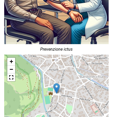
Prevenzione ictus
+
−