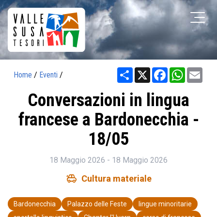
Share
X
Facebook
WhatsAp
Ema
Home
/
Eventi
/
Conversazioni in lingua
francese a Bardonecchia -
18/05
18 Maggio 2026 - 18 Maggio 2026
toys
Cultura materiale
Bardonecchia
Palazzo delle Feste
lingue minoritarie