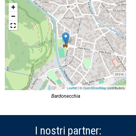
+
−
Leaflet
| ©
OpenStreetMap
contributors
Bardonecchia
I nostri partner: