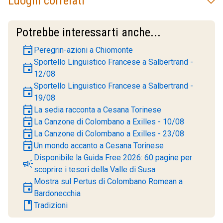
Luoghi correlati
Potrebbe interessarti anche...
event
Peregrin-azioni a Chiomonte
Sportello Linguistico Francese a Salbertrand -
event
12/08
Sportello Linguistico Francese a Salbertrand -
event
19/08
event
La sedia racconta a Cesana Torinese
event
La Canzone di Colombano a Exilles - 10/08
event
La Canzone di Colombano a Exilles - 23/08
event
Un mondo accanto a Cesana Torinese
Disponibile la Guida Free 2026: 60 pagine per
campaign
scoprire i tesori della Valle di Susa
Mostra sul Pertus di Colombano Romean a
event
Bardonecchia
book
Tradizioni