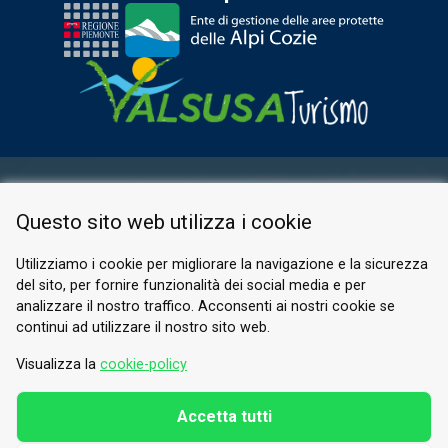
AREA RISERVATA
Questo sito web utilizza i cookie
PRIVACY POLICY
COOKIE
Utilizziamo i cookie per migliorare la navigazione e la sicurezza
del sito, per fornire funzionalità dei social media e per
© 2026 Valle di Susa
analizzare il nostro traffico. Acconsenti ai nostri cookie se
continui ad utilizzare il nostro sito web.
Tesori di Arte e Cultura Alpina
Tel.
0122 622640
Visualizza la
cookie-policy
E-mail.
info@vallesusa-tesori.it
Accetta tutti