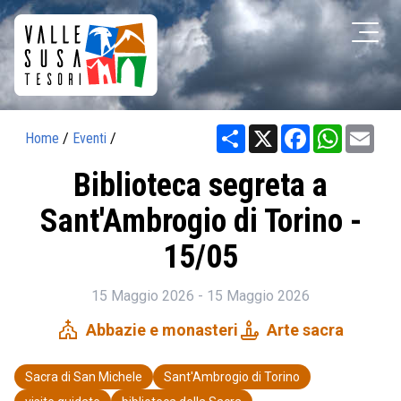
Share
X
Facebook
WhatsAp
Ema
Home
/
Eventi
/
Biblioteca segreta a
Sant'Ambrogio di Torino -
15/05
15 Maggio 2026 - 15 Maggio 2026
church
candle
Abbazie e monasteri
Arte sacra
Sacra di San Michele
Sant'Ambrogio di Torino