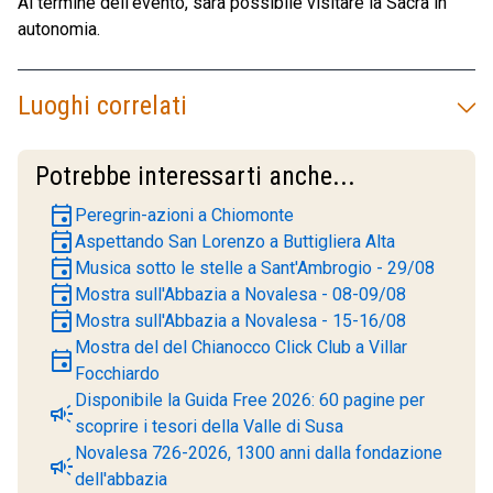
Al termine dell’evento, sarà possibile visitare la Sacra in
autonomia.
Luoghi correlati
Potrebbe interessarti anche...
event
Peregrin-azioni a Chiomonte
event
Aspettando San Lorenzo a Buttigliera Alta
event
Musica sotto le stelle a Sant'Ambrogio - 29/08
event
Mostra sull'Abbazia a Novalesa - 08-09/08
event
Mostra sull'Abbazia a Novalesa - 15-16/08
Mostra del del Chianocco Click Club a Villar
event
Focchiardo
Disponibile la Guida Free 2026: 60 pagine per
campaign
scoprire i tesori della Valle di Susa
Novalesa 726-2026, 1300 anni dalla fondazione
campaign
dell'abbazia