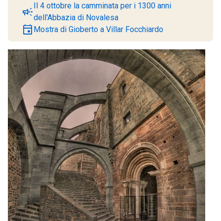
Il 4 ottobre la camminata per i 1300 anni
campaign
dell'Abbazia di Novalesa
event
Mostra di Gioberto a Villar Focchiardo