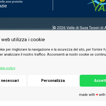
© 2026 Valle di Susa
Tesori di 
Tel.
0122 622640
 web utilizza i cookie
E-mail.
info@vallesusa-tesori.it
kie per migliorare la navigazione e la sicurezza del sito, per fornire f
r analizzare il nostro traffico. Acconsenti ai nostri cookie se continui 
SEGUICI SUI NOSTRI CANALI
kie-policy
i necessari
Personalizza
Accett
made with
♥
wit