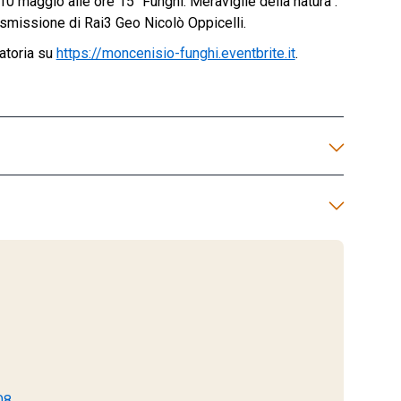
 maggio alle ore 15 "Funghi. Meraviglie della natura":
rasmissione di Rai3 Geo Nicolò Oppicelli.
atoria su
https://moncenisio-funghi.eventbrite.it
.
08