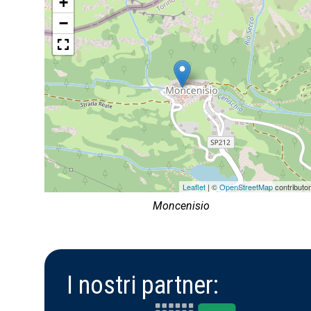
+
−
Leaflet
| ©
OpenStreetMap
contributo
Moncenisio
I nostri partner: