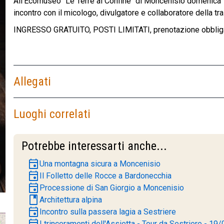
All'Ecomuseo "Le Terre al Confine" di Moncenisio domenica 10
incontro con il micologo, divulgatore e collaboratore della t
INGRESSO GRATUITO, POSTI LIMITATI, prenotazione obblig
Allegati
Luoghi correlati
Potrebbe interessarti anche...
event
Una montagna sicura a Moncenisio
event
Il Folletto delle Rocce a Bardonecchia
event
Processione di San Giorgio a Moncenisio
book
Architettura alpina
event
Incontro sulla passera lagia a Sestriere
event
I trinceramenti dell'Assietta - Tour da Sestriere - 19/