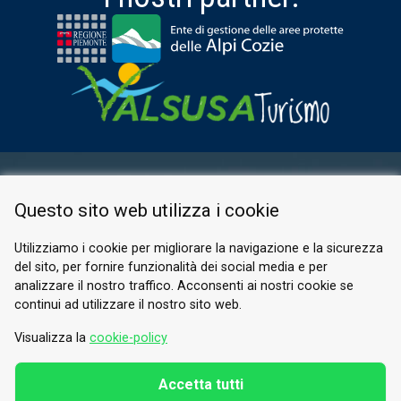
AREA RISERVATA
Questo sito web utilizza i cookie
PRIVACY POLICY
COOKIE
Utilizziamo i cookie per migliorare la navigazione e la sicurezza
del sito, per fornire funzionalità dei social media e per
© 2026 Valle di Susa
analizzare il nostro traffico. Acconsenti ai nostri cookie se
continui ad utilizzare il nostro sito web.
Tesori di Arte e Cultura Alpina
Tel.
0122 622640
Visualizza la
cookie-policy
E-mail.
info@vallesusa-tesori.it
Accetta tutti