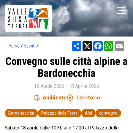
Share
X
Facebook
WhatsAp
Ema
Home
/
Eventi
/
Convegno sulle città alpine a
Bardonecchia
18 Aprile 2026 - 18 Aprile 2026
forest
explore
Ambiente
Territorio
Bardonecchia
Palazzo delle Feste
Alpi
convegno
Sabato 18 aprile dalle 10:30 alle 17:00 al Palazzo delle