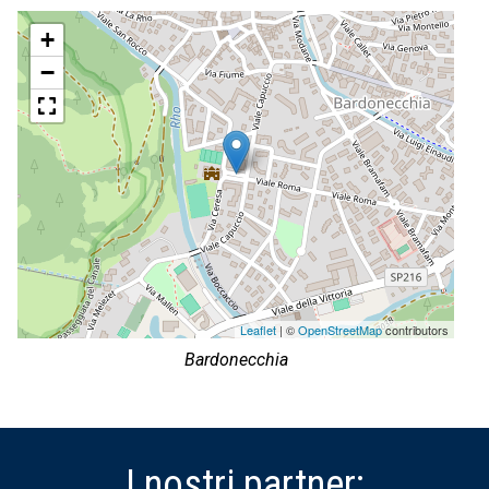
+
−
Leaflet
| ©
OpenStreetMap
contributors
Bardonecchia
I nostri partner: