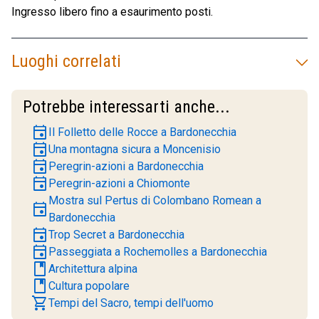
Ingresso libero fino a esaurimento posti.
Luoghi correlati
Potrebbe interessarti anche...
event
Il Folletto delle Rocce a Bardonecchia
event
Una montagna sicura a Moncenisio
event
Peregrin-azioni a Bardonecchia
event
Peregrin-azioni a Chiomonte
Mostra sul Pertus di Colombano Romean a
event
Bardonecchia
event
Trop Secret a Bardonecchia
event
Passeggiata a Rochemolles a Bardonecchia
book
Architettura alpina
book
Cultura popolare
shopping_cart
Tempi del Sacro, tempi dell'uomo