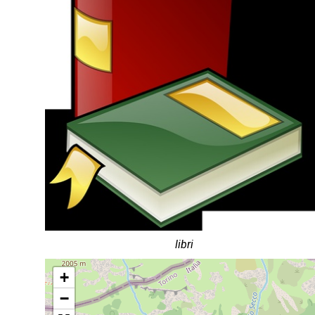
libri
+
−