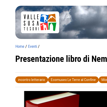
Home
/
Eventi
/
Presentazione libro di Ne
incontro letterario
Ecomuseo Le Terre al Confine
Mon