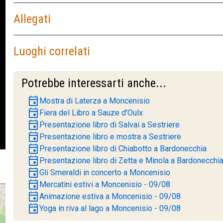
Allegati
Luoghi correlati
Potrebbe interessarti anche...
event
Mostra di Laterza a Moncenisio
event
Fiera del Libro a Sauze d'Oulx
event
Presentazione libro di Salvai a Sestriere
event
Presentazione libro e mostra a Sestriere
event
Presentazione libro di Chiabotto a Bardonecchia
event
Presentazione libro di Zetta e Minola a Bardonecchi
event
Gli Smeraldi in concerto a Moncenisio
event
Mercatini estivi a Moncenisio - 09/08
event
Animazione estiva a Moncenisio - 09/08
event
Yoga in riva al lago a Moncenisio - 09/08