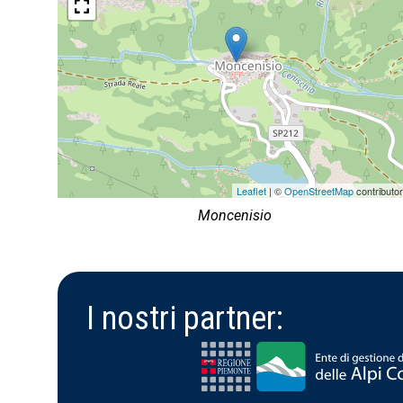
Leaflet
| ©
OpenStreetMap
contributo
Moncenisio
I nostri partner: