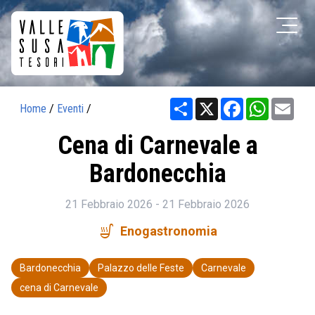
Share
X
Facebook
WhatsAp
Ema
Home
/
Eventi
/
Cena di Carnevale a
Bardonecchia
21 Febbraio 2026 - 21 Febbraio 2026
soup_kitchen
Enogastronomia
Bardonecchia
Palazzo delle Feste
Carnevale
cena di Carnevale