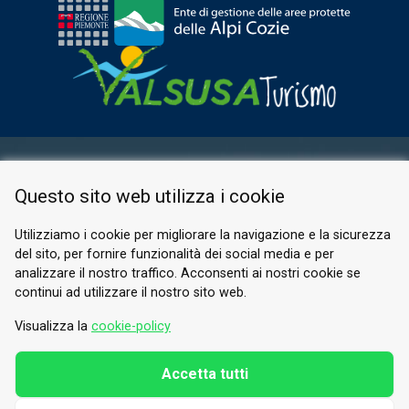
AREA RISERVATA
Questo sito web utilizza i cookie
PRIVACY POLICY
COOKIE
Utilizziamo i cookie per migliorare la navigazione e la sicurezza
del sito, per fornire funzionalità dei social media e per
© 2026 Valle di Susa
analizzare il nostro traffico. Acconsenti ai nostri cookie se
continui ad utilizzare il nostro sito web.
Tesori di Arte e Cultura Alpina
Tel.
0122 622640
Visualizza la
cookie-policy
E-mail.
info@vallesusa-tesori.it
Accetta tutti