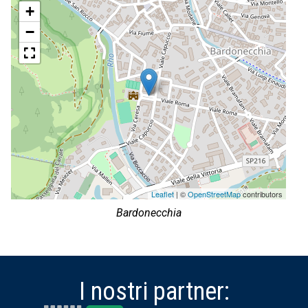
+
−
Leaflet
| ©
OpenStreetMap
contributors
Bardonecchia
I nostri partner: