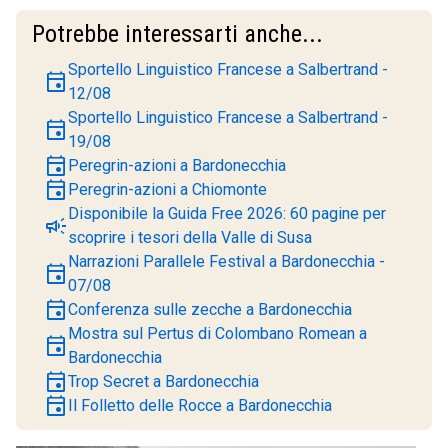
Potrebbe interessarti anche...
Sportello Linguistico Francese a Salbertrand -
event
12/08
Sportello Linguistico Francese a Salbertrand -
event
19/08
event
Peregrin-azioni a Bardonecchia
event
Peregrin-azioni a Chiomonte
Disponibile la Guida Free 2026: 60 pagine per
campaign
scoprire i tesori della Valle di Susa
Narrazioni Parallele Festival a Bardonecchia -
event
07/08
event
Conferenza sulle zecche a Bardonecchia
Mostra sul Pertus di Colombano Romean a
event
Bardonecchia
event
Trop Secret a Bardonecchia
event
Il Folletto delle Rocce a Bardonecchia