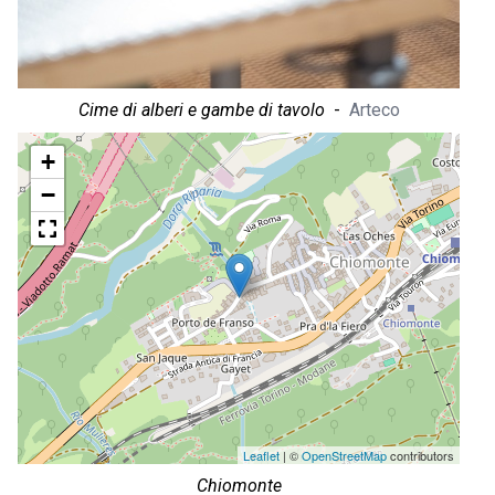
Cime di alberi e gambe di tavolo
-
Arteco
+
−
Leaflet
| ©
OpenStreetMap
contributors
Chiomonte