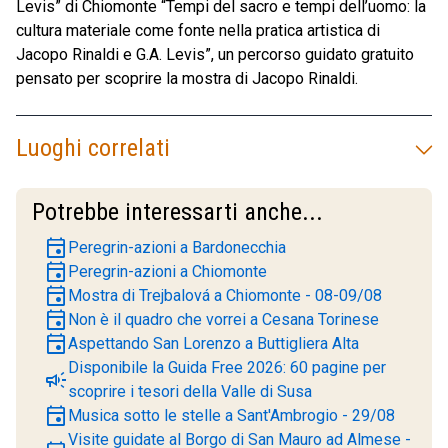
Levis” di Chiomonte “Tempi del sacro e tempi dell’uomo: la
cultura materiale come fonte nella pratica artistica di
Jacopo Rinaldi e G.A. Levis”, un percorso guidato gratuito
pensato per scoprire la mostra di Jacopo Rinaldi.
Luoghi correlati
Potrebbe interessarti anche...
event
Peregrin-azioni a Bardonecchia
event
Peregrin-azioni a Chiomonte
event
Mostra di Trejbalová a Chiomonte - 08-09/08
event
Non è il quadro che vorrei a Cesana Torinese
event
Aspettando San Lorenzo a Buttigliera Alta
Disponibile la Guida Free 2026: 60 pagine per
campaign
scoprire i tesori della Valle di Susa
event
Musica sotto le stelle a Sant'Ambrogio - 29/08
Visite guidate al Borgo di San Mauro ad Almese -