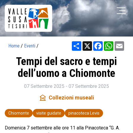
Share
X
Facebook
WhatsAp
Ema
Home
/
Eventi
/
Tempi del sacro e tempi
dell’uomo a Chiomonte
07 Settembre 2025 - 07 Settembre 2025
museum
Collezioni museali
Chiomonte
visite guidate
pinacoteca Levis
Domenica 7 settembre alle ore 11 alla Pinacoteca “G. A.