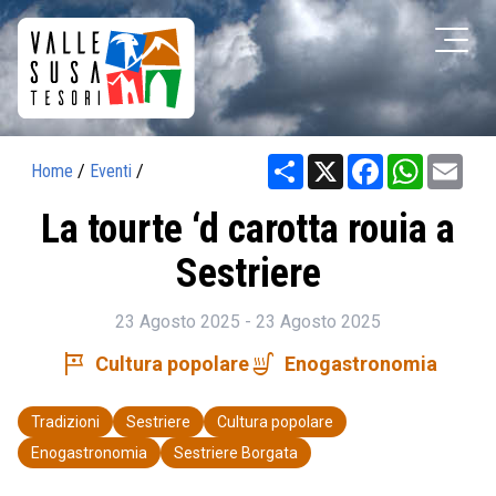
Share
X
Facebook
WhatsAp
Ema
Home
/
Eventi
/
La tourte ‘d carotta rouia a
Sestriere
23 Agosto 2025 - 23 Agosto 2025
tour
soup_kitchen
Cultura popolare
Enogastronomia
Tradizioni
Sestriere
Cultura popolare
Enogastronomia
Sestriere Borgata