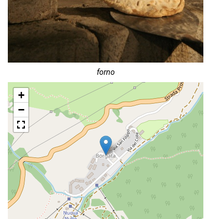
forno
+
−