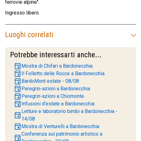
ferrovie alpine".
Ingresso libero.
Luoghi correlati
Potrebbe interessarti anche...
event
Mostra di Chifari a Bardonecchia
event
Il Folletto delle Rocce a Bardonecchia
event
BardoMont estate - 08/08
event
Peregrin-azioni a Bardonecchia
event
Peregrin-azioni a Chiomonte
event
Infusioni d'estate a Bardonecchia
Letture e laboratorio bimbi a Bardonecchia -
event
14/08
event
Mostra di Venturelli a Bardonecchia
Conferenza sul patrimonio artistico a
event