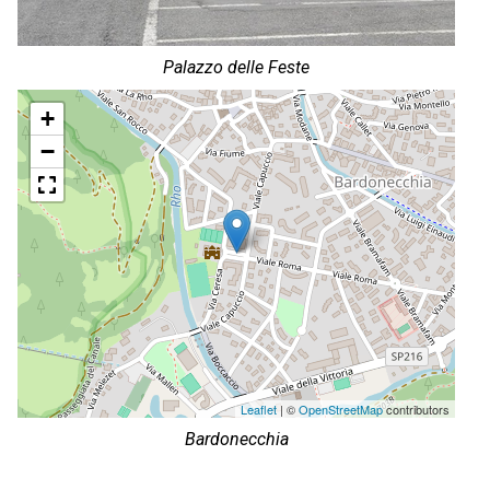
Palazzo delle Feste
+
−
Leaflet
| ©
OpenStreetMap
contributors
Bardonecchia