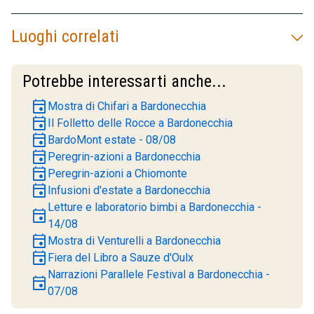
Luoghi correlati
Potrebbe interessarti anche...
event
Mostra di Chifari a Bardonecchia
event
Il Folletto delle Rocce a Bardonecchia
event
BardoMont estate - 08/08
event
Peregrin-azioni a Bardonecchia
event
Peregrin-azioni a Chiomonte
event
Infusioni d'estate a Bardonecchia
Letture e laboratorio bimbi a Bardonecchia -
event
14/08
event
Mostra di Venturelli a Bardonecchia
event
Fiera del Libro a Sauze d'Oulx
Narrazioni Parallele Festival a Bardonecchia -
event
07/08