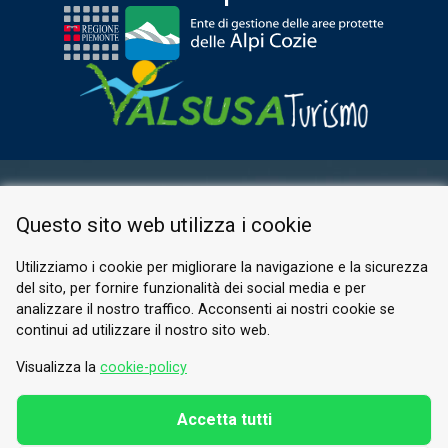
AREA RISERVATA
Questo sito web utilizza i cookie
PRIVACY POLICY
COOKIE
Utilizziamo i cookie per migliorare la navigazione e la sicurezza
del sito, per fornire funzionalità dei social media e per
© 2026 Valle di Susa
analizzare il nostro traffico. Acconsenti ai nostri cookie se
continui ad utilizzare il nostro sito web.
Tesori di Arte e Cultura Alpina
Tel.
0122 622640
Visualizza la
cookie-policy
E-mail.
info@vallesusa-tesori.it
Accetta tutti