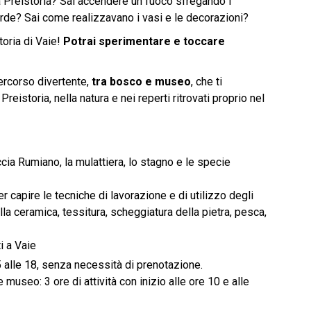
la Preistoria? Sai accendere un fuoco sfregando i
erde? Sai come realizzavano i vasi e le decorazioni?
oria di Vaie!
Potrai sperimentare e toccare
percorso divertente,
tra bosco e museo
, che ti
eistoria, nella natura e nei reperti ritrovati proprio nel
ia Rumiano, la mulattiera, lo stagno e le specie
capire le tecniche di lavorazione e di utilizzo degli
la ceramica, tessitura, scheggiatura della pietra, pesca,
i a Vaie
5 alle 18, senza necessità di prenotazione.
museo: 3 ore di attività con inizio alle ore 10 e alle