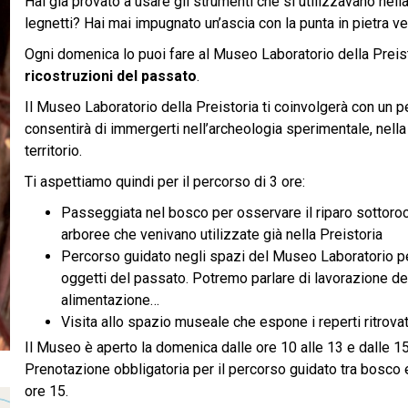
Hai già provato a usare gli strumenti che si utilizzavano nel
legnetti? Hai mai impugnato un’ascia con la punta in pietra v
Ogni domenica lo puoi fare al Museo Laboratorio della Preist
ricostruzioni del passato
.
Il Museo Laboratorio della Preistoria ti coinvolgerà con un 
consentirà di immergerti nell’archeologia sperimentale, nella Pr
territorio.
Ti aspettiamo quindi per il percorso di 3 ore:
Passeggiata nel bosco per osservare il riparo sottorocc
arboree che venivano utilizzate già nella Preistoria
Percorso guidato negli spazi del Museo Laboratorio per 
oggetti del passato. Potremo parlare di lavorazione del
alimentazione…
Visita allo spazio museale che espone i reperti ritrovat
Il Museo è aperto la domenica dalle ore 10 alle 13 e dalle 1
Prenotazione obbligatoria per il percorso guidato tra bosco e 
ore 15.