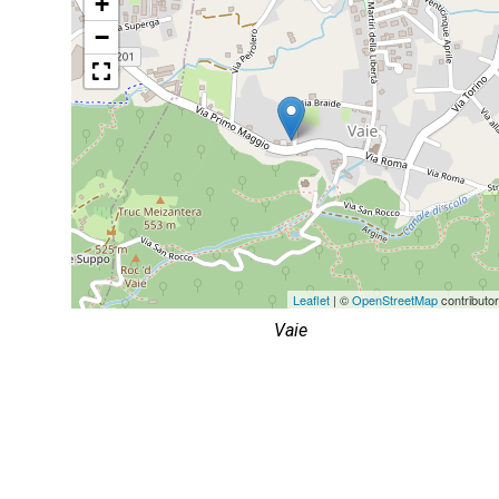
+
−
Leaflet
| ©
OpenStreetMap
contributo
Vaie