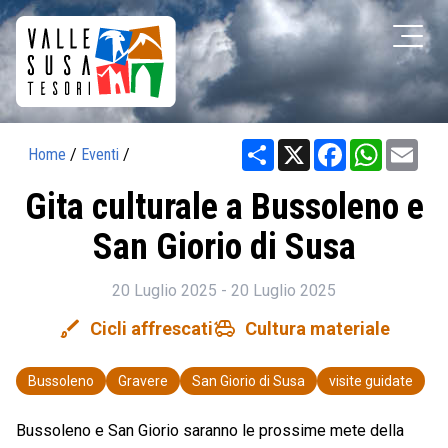
Share
X
Facebook
WhatsAp
Ema
Home
/
Eventi
/
Gita culturale a Bussoleno e
San Giorio di Susa
20 Luglio 2025 - 20 Luglio 2025
brush
toys
Cicli affrescati
Cultura materiale
Bussoleno
Gravere
San Giorio di Susa
visite guidate
Bussoleno e San Giorio saranno le prossime mete della