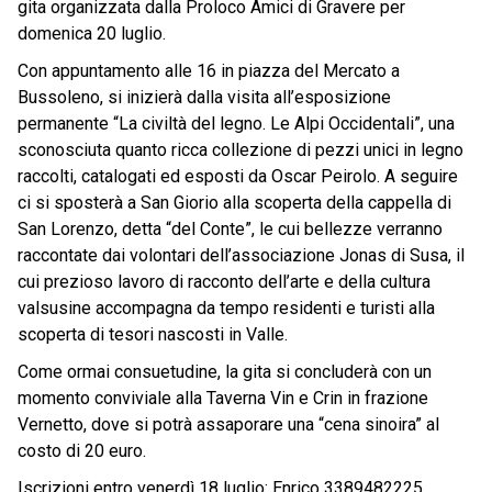
gita organizzata dalla Proloco Amici di Gravere per
domenica 20 luglio.
Con appuntamento alle 16 in piazza del Mercato a
Bussoleno, si inizierà dalla visita all’esposizione
permanente “La civiltà del legno. Le Alpi Occidentali”, una
sconosciuta quanto ricca collezione di pezzi unici in legno
raccolti, catalogati ed esposti da Oscar Peirolo. A seguire
ci si sposterà a San Giorio alla scoperta della cappella di
San Lorenzo, detta “del Conte”, le cui bellezze verranno
raccontate dai volontari dell’associazione Jonas di Susa, il
cui prezioso lavoro di racconto dell’arte e della cultura
valsusine accompagna da tempo residenti e turisti alla
scoperta di tesori nascosti in Valle.
Come ormai consuetudine, la gita si concluderà con un
momento conviviale alla Taverna Vin e Crin in frazione
Vernetto, dove si potrà assaporare una “cena sinoira” al
costo di 20 euro.
Iscrizioni entro venerdì 18 luglio: Enrico 3389482225,