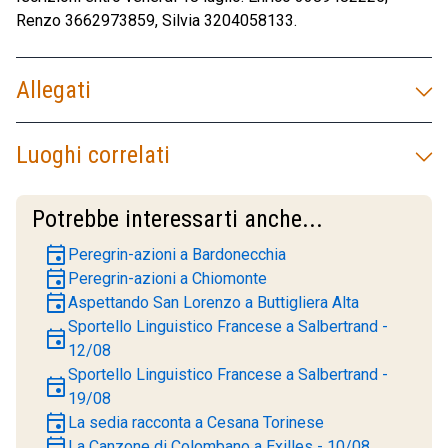
Renzo 3662973859, Silvia 3204058133.
Allegati
Luoghi correlati
Potrebbe interessarti anche...
event
Peregrin-azioni a Bardonecchia
event
Peregrin-azioni a Chiomonte
event
Aspettando San Lorenzo a Buttigliera Alta
Sportello Linguistico Francese a Salbertrand -
event
12/08
Sportello Linguistico Francese a Salbertrand -
event
19/08
event
La sedia racconta a Cesana Torinese
event
La Canzone di Colombano a Exilles - 10/08