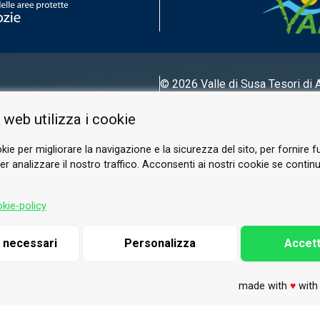
© 2026 Valle di Susa
Tesori di 
Tel.
0122 622640
 web utilizza i cookie
E-mail.
info@vallesusa-tesori.it
kie per migliorare la navigazione e la sicurezza del sito, per fornire f
r analizzare il nostro traffico. Acconsenti ai nostri cookie se continui 
SEGUICI SUI NOSTRI CANALI
kie-policy
i necessari
Personalizza
Accett
made with
♥
wit