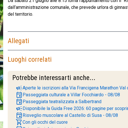
Da sabato 21 giugno alle 8:15 torna l’appuntamento con il “Ri
dall’amministrazione comunale, che prevede un’ora di ginnastic
del territorio.
Allegati
Luoghi correlati
Potrebbe interessarti anche...
campaign
Aperte le iscrizioni alla Via Francigena Marathon Val 
event
Passeggiata culturale a Villar Focchiardo - 08/08
event
Passeggiata teatralizzata a Salbertrand
campaign
Disponibile la Guida Free 2026: 60 pagine per scoprire
event
Risveglio muscolare al Castello di Susa - 08/08
shopping_cart
Con gli occhi del cuore