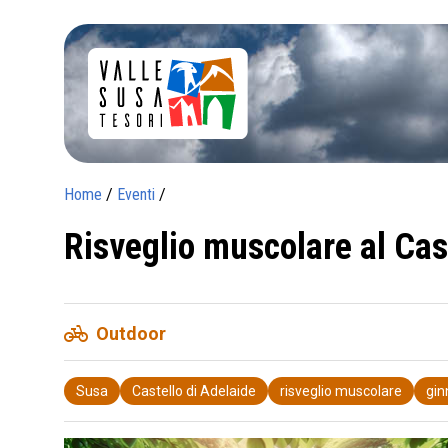
Home
/
Eventi
/
Risveglio muscolare al Cas
pedal_bike
Outdoor
Susa
Castello di Adelaide
risveglio muscolare
gin