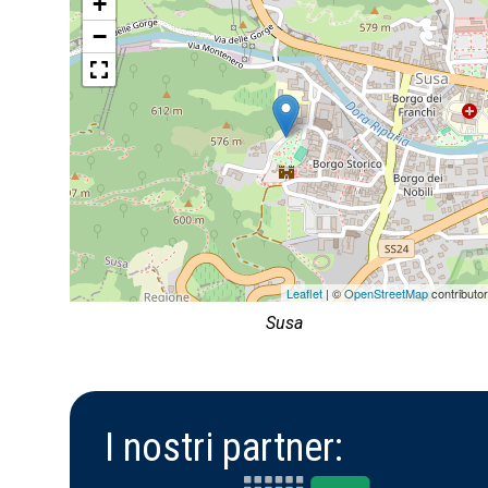
+
−
Leaflet
| ©
OpenStreetMap
contributo
Susa
I nostri partner: