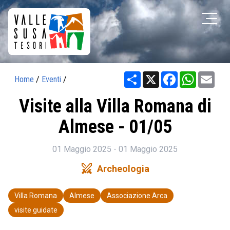
Share
X
Facebook
WhatsAp
Ema
Home
/
Eventi
/
Visite alla Villa Romana di
Almese - 01/05
01 Maggio 2025 - 01 Maggio 2025
swords
Archeologia
Villa Romana
Almese
Associazione Arca
visite guidate