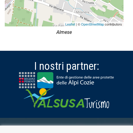
Leaflet
| ©
OpenStreetMap
contributors
Almese
I nostri partner:
AREA RISERVATA