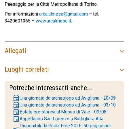
Paesaggio per la Città Metropolitana di Torino.
Per informazioni
arca.almese@gmail.com
– tel.
3420601365 –
www.arcalmese.it
.
Allegati
Luoghi correlati
Potrebbe interessarti anche...
event
Una giornata da archeologo ad Avigliana - 20/09
event
Una giornata da archeologo ad Avigliana - 03/10
event
Estate preistorica al Museo di Vaie - 09/08
event
Aspettando San Lorenzo a Buttigliera Alta
Disponibile la Guida Free 2026: 60 pagine per