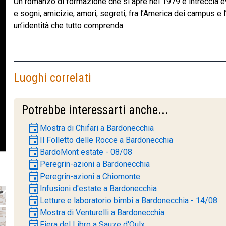
Un romanzo di formazione che si apre nel 1979 e intreccia even
e sogni, amicizie, amori, segreti, fra l’America dei campus e l’
un’identità che tutto comprenda.
Luoghi correlati
Potrebbe interessarti anche...
event
Mostra di Chifari a Bardonecchia
event
Il Folletto delle Rocce a Bardonecchia
event
BardoMont estate - 08/08
event
Peregrin-azioni a Bardonecchia
event
Peregrin-azioni a Chiomonte
event
Infusioni d'estate a Bardonecchia
event
Letture e laboratorio bimbi a Bardonecchia - 14/08
event
Mostra di Venturelli a Bardonecchia
event
Fiera del Libro a Sauze d'Oulx