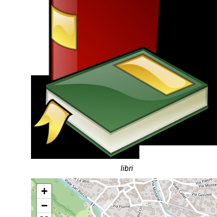
libri
+
−