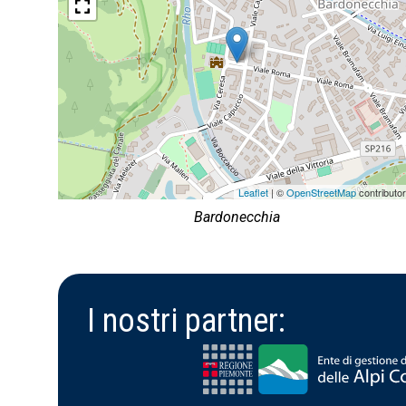
Leaflet
| ©
OpenStreetMap
contributo
Bardonecchia
I nostri partner: