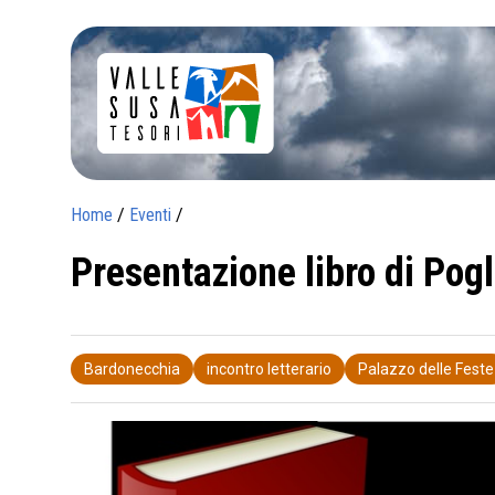
Home
/
Eventi
/
Presentazione libro di Pog
Bardonecchia
incontro letterario
Palazzo delle Feste