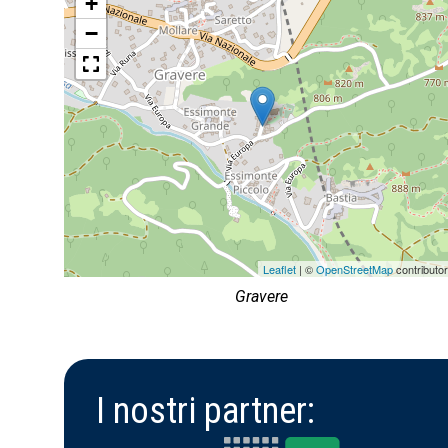
+
−
Leaflet
| ©
OpenStreetMap
contributo
Gravere
I nostri partner: