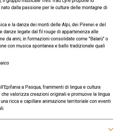
, il gruppo musicale Tres Trad Lyre propone lo
o nato dalla passione per le culture delle montagne di
ica e la danza dei monti delle Alpi, dei Pirenei e del
 danze legate dal fil rouge di appartenenza alle
eme da anni, in formazioni consolidate come "Balarù" o
zione con musica spontanea e ballo tradizionale quali
naico
ll’Epifania a Pasqua, frammenti di lingua e cultura
 che valorizza creazioni originali e promuove la lingua
una ricca e capillare animazione territoriale con eventi
li.