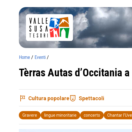
Home
/
Eventi
/
Tèrras Autas d’Occitania a
tour
comedy_mask
Cultura popolare
Spettacoli
Gravere
lingue minoritarie
concerto
Chantar l'Uv