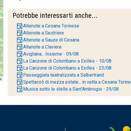
Potrebbe interessarti anche...
event
Altenote a Cesana Torinese
event
Altenote a Sestriere
event
Altenote a Sauze di Cesana
event
Altenote a Claviere
event
Avigliana... Insieme - 09/08
event
La Canzone di Colombano a Exilles - 10/08
event
La Canzone di Colombano a Exilles - 23/08
event
Passeggiata teatralizzata a Salbertrand
rs
event
Spettacoli di mezza estate... in vetta a Cesana Torin
event
Musica sotto le stelle a Sant'Ambrogio - 29/08