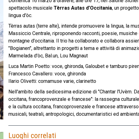
Domenica 16 marzo a Gravere, alle ore 17, nel Salone Sicheri
spettacolo musicale
Tèrras Autas d’Occitania
, un progett
lingua d'òc.
Tèrras autas (terre alte), intende promuovere la lingua, la mus
Massiccio Centrale, riproponendo racconti, poesie, musiche e
montagne d'occitania. Il trio ha collaborato e collabora assi
"Bogianen", altrettanto in progetti a tema e attività di anima
Marmelada d'òc, Bal.un, Lou Magnaut
Luca Martin Poetto: voce, ghironda, Galoubet e tamburo pire
Francesco Cavallero: voce, ghironda
Ilario Olivetti: cornamuse varie, clarinetto
Nell'ambito della sedicesima edizione di "Chantar l'Uvèrn. Da
occitana, francoprovenzale e francese": la rassegna culturale
e la cultura occitana, francoprovenzale e francese attraverso 
musicali, teatrali, antropologici, documentaristici ed ambienta
Luoghi correlati