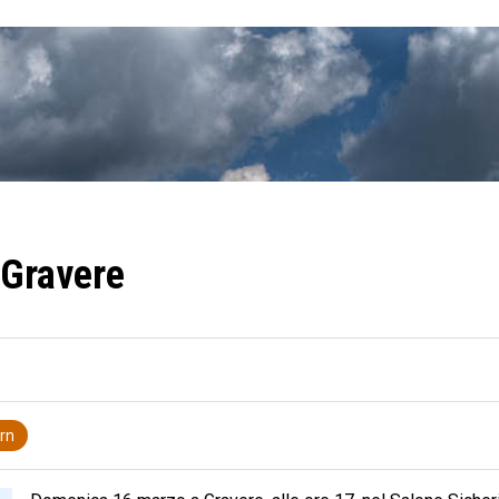
 Gravere
ern