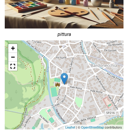
pittura
+
−
Leaflet
| ©
OpenStreetMap
contributors