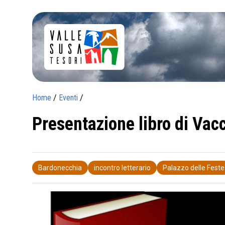
Home
/
Eventi
/
Presentazione libro di Vac
Bardonecchia
incontro letterario
Palazzo delle Feste