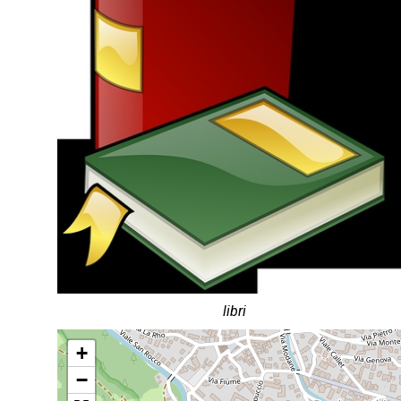
libri
+
−