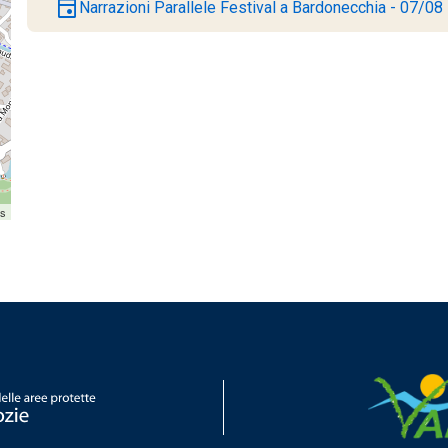
event
Narrazioni Parallele Festival a Bardonecchia - 07/08
rs