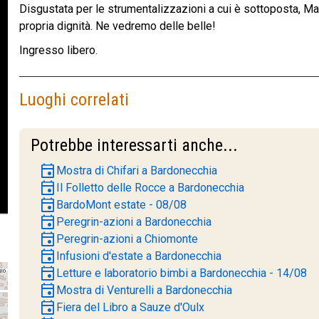
Disgustata per le strumentalizzazioni a cui è sottoposta, Mar
propria dignità. Ne vedremo delle belle!
Ingresso libero.
Luoghi correlati
Potrebbe interessarti anche...
event
Mostra di Chifari a Bardonecchia
event
Il Folletto delle Rocce a Bardonecchia
event
BardoMont estate - 08/08
event
Peregrin-azioni a Bardonecchia
event
Peregrin-azioni a Chiomonte
event
Infusioni d'estate a Bardonecchia
event
Letture e laboratorio bimbi a Bardonecchia - 14/08
event
Mostra di Venturelli a Bardonecchia
event
Fiera del Libro a Sauze d'Oulx