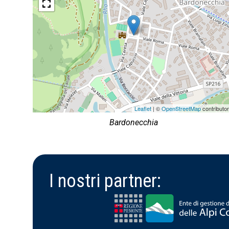
Leaflet
| ©
OpenStreetMap
contributo
Bardonecchia
I nostri partner: