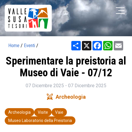
Share
X
Facebook
WhatsAp
Ema
Home
/
Eventi
/
Sperimentare la preistoria al
Museo di Vaie - 07/12
07 Dicembre 2025 - 07 Dicembre 2025
swords
Archeologia
Archeologia
Visite
Vaie
Museo Laboratorio della Preistoria