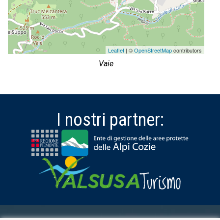
Leaflet
| ©
OpenStreetMap
contributors
Vaie
I nostri partner: