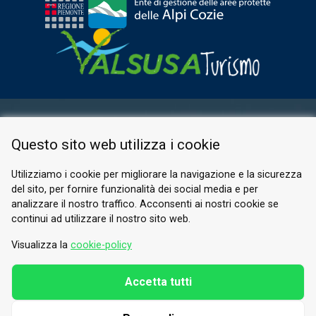
AREA RISERVATA
Questo sito web utilizza i cookie
PRIVACY POLICY
COOKIE
Utilizziamo i cookie per migliorare la navigazione e la sicurezza
del sito, per fornire funzionalità dei social media e per
© 2026 Valle di Susa
analizzare il nostro traffico. Acconsenti ai nostri cookie se
continui ad utilizzare il nostro sito web.
Tesori di Arte e Cultura Alpina
Tel.
0122 622640
Visualizza la
cookie-policy
E-mail.
info@vallesusa-tesori.it
Accetta tutti