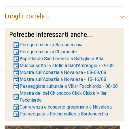
Luoghi correlati
Potrebbe interessarti anche...
event
Peregrin-azioni a Bardonecchia
event
Peregrin-azioni a Chiomonte
event
Aspettando San Lorenzo a Buttigliera Alta
event
Musica sotto le stelle a Sant'Ambrogio - 29/08
event
Mostra sull'Abbazia a Novalesa - 08-09/08
event
Mostra sull'Abbazia a Novalesa - 15-16/08
event
Passeggiata culturale a Villar Focchiardo - 08/08
Mostra del del Chianocco Click Club a Villar
event
Focchiardo
event
Conferenza e concerto gregoriano a Novalesa
event
Passeggiata a Rochemolles a Bardonecchia