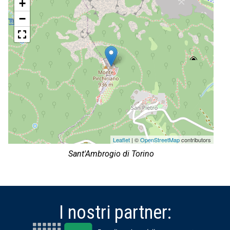
+
−
Leaflet
| ©
OpenStreetMap
contributors
Sant'Ambrogio di Torino
I nostri partner: