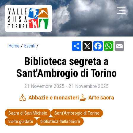
Share
X
Facebook
WhatsAp
Ema
Home
/
Eventi
/
Biblioteca segreta a
Sant'Ambrogio di Torino
21 Novembre 2025 - 21 Novembre 2025
church
candle
Abbazie e monasteri
Arte sacra
Sacra di San Michele
Sant'Ambrogio di Torino
visite guidate
biblioteca della Sacra