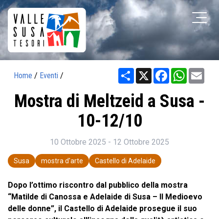
Share
X
Facebook
WhatsAp
Ema
Home
/
Eventi
/
Mostra di Meltzeid a Susa -
10-12/10
10 Ottobre 2025 - 12 Ottobre 2025
Susa
mostra d'arte
Castello di Adelaide
Dopo l’ottimo riscontro dal pubblico della mostra
“Matilde di Canossa e Adelaide di Susa – Il Medioevo
delle donne”, il Castello di Adelaide prosegue il suo