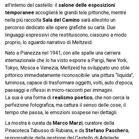
all’interno del castello: il
salone delle esposizioni
temporanee
accoglierà le grandi tele pittoriche, mentre
nella più raccolta
Sala del Camino
sarà allestito un
percorso dedicato alle opere grafiche su carta. Due
linguaggi espressivi che restituiscono, ciascuno a modo
proprio, lo sguardo narrativo di Meltzeid.
Nato a Pianezza nel 1941, con alle spalle una carriera
internazionale che lo ha visto esporre a Parigi, New York,
Tokyo, Mosca e Venezia, Meltzeid ha sviluppato uno stile
pittorico immediatamente riconoscibile: una pittura “liquida”,
luminosa, capace di trasformare oggetti, volti, auto d’epoca,
paesaggi e riflessi in micro-racconti per immagini.
La sua è una forma di
realismo poetico
, che non cerca la
perfezione fotografica, ma cattura il senso delle cose, il
tempo che passa, le emozioni sospese nei dettagli.
La mostra è curata da
Marco Marzi
, curatore della
Pinacoteca Tabusso di Rubiana, e da
Stefano Paschero
,
responsabile della gestione del Castello di Adelaide.