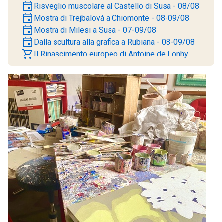
event
Risveglio muscolare al Castello di Susa - 08/08
event
Mostra di Trejbalová a Chiomonte - 08-09/08
event
Mostra di Milesi a Susa - 07-09/08
event
Dalla scultura alla grafica a Rubiana - 08-09/08
shopping_cart
Il Rinascimento europeo di Antoine de Lonhy.