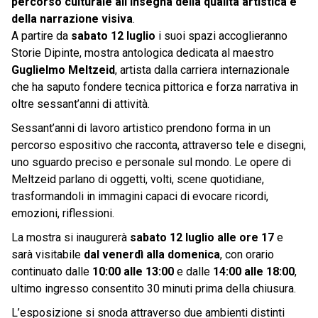
percorso culturale all’insegna della qualità artistica e
della narrazione visiva
.
A partire da
sabato 12 luglio
i suoi spazi accoglieranno
Storie Dipinte, mostra antologica dedicata al maestro
Guglielmo Meltzeid
, artista dalla carriera internazionale
che ha saputo fondere tecnica pittorica e forza narrativa in
oltre sessant’anni di attività.
Sessant’anni di lavoro artistico prendono forma in un
percorso espositivo che racconta, attraverso tele e disegni,
uno sguardo preciso e personale sul mondo. Le opere di
Meltzeid parlano di oggetti, volti, scene quotidiane,
trasformandoli in immagini capaci di evocare ricordi,
emozioni, riflessioni.
La mostra si inaugurerà
sabato 12 luglio alle ore 17
e
sarà visitabile
dal venerdì alla domenica
, con orario
continuato dalle
10:00 alle 13:00
e dalle
14:00 alle 18:00
,
ultimo ingresso consentito 30 minuti prima della chiusura.
L’esposizione si snoda attraverso due ambienti distinti