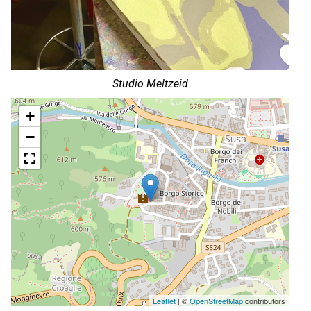
Studio Meltzeid
+
−
Leaflet
| ©
OpenStreetMap
contributors