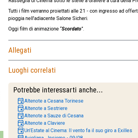
Rassegna di Cinema sotto le stelle a Gravere a cura della Pr
Tutti i film verranno proiettati alle 21 - con ingresso ad offe
pioggia nell’adiacente Salone Sicheri.
Oggi film di animazione “
Scordato
”.
Allegati
Luoghi correlati
Potrebbe interessarti anche...
event
Altenote a Cesana Torinese
event
Altenote a Sestriere
event
Altenote a Sauze di Cesana
event
Altenote a Claviere
event
Un’Estate al Cinema: Il vento fa il suo giro a Exilles
event
Avigliana... Insieme - 09/08