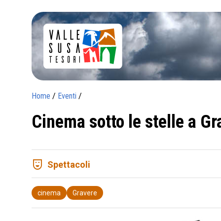
Home
/
Eventi
/
Cinema sotto le stelle a Gr
comedy_mask
Spettacoli
cinema
Gravere