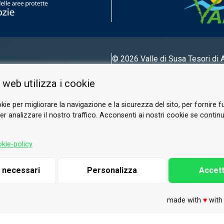
© 2026 Valle di Susa
Tesori di 
Tel.
0122 622640
 web utilizza i cookie
E-mail.
info@vallesusa-tesori.it
kie per migliorare la navigazione e la sicurezza del sito, per fornire f
r analizzare il nostro traffico. Acconsenti ai nostri cookie se continui 
SEGUICI SUI NOSTRI CANALI
kie-policy
i necessari
Personalizza
Accett
made with
♥
wit