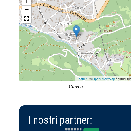
+
−
Leaflet
| ©
OpenStreetMap
contributo
Gravere
I nostri partner: