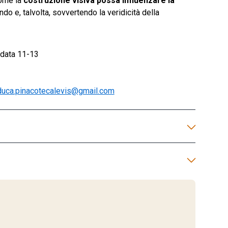
come la
costruzione visiva possa influenzare la
ando e, talvolta, sovvertendo la veridicità della
idata 11-13
duca.pinacotecalevis@gmail.com