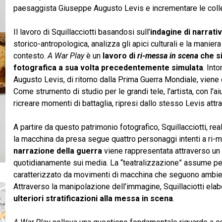
paesaggista Giuseppe Augusto Levis e incrementare le colle
Il lavoro di Squillacciotti basandosi sull’
indagine di narrativ
storico-antropologica, analizza gli apici culturali e la manie
contesto.
A War Play
è un
lavoro di
ri-messa
in scena
che si
fotografica a sua volta precedentemente simulata
. Int
Augusto Levis, di ritorno dalla Prima Guerra Mondiale, viene
Come strumento di studio per le grandi tele, l'artista, con l'a
ricreare momenti di battaglia, ripresi dallo stesso Levis att
A partire da questo patrimonio fotografico, Squillacciotti, re
la macchina da presa segue quattro personaggi intenti a ri-m
narrazione della guerra
viene rappresentata attraverso un 
quotidianamente sui media. La “teatralizzazione” assume per l’
caratterizzato da movimenti di macchina che seguono ambien
Attraverso la manipolazione dell’immagine, Squillaciotti ela
ulteriori stratificazioni alla messa in scena
.