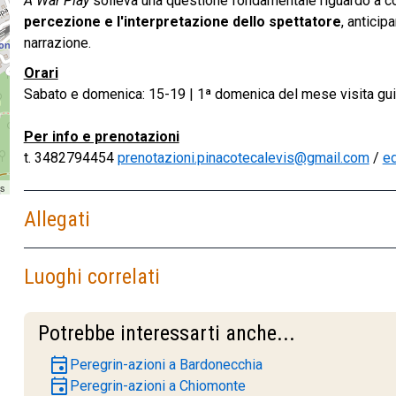
A War Play
solleva una questione fondamentale riguardo a 
percezione e l'interpretazione dello spettatore
, anticip
narrazione.
Orari
Sabato e domenica: 15-19 | 1ª domenica del mese visita gu
Per info e prenotazioni
t. 3482794454
prenotazioni.pinacotecalevis@gmail.com
/
e
rs
Allegati
Luoghi correlati
Potrebbe interessarti anche...
event
Peregrin-azioni a Bardonecchia
event
Peregrin-azioni a Chiomonte