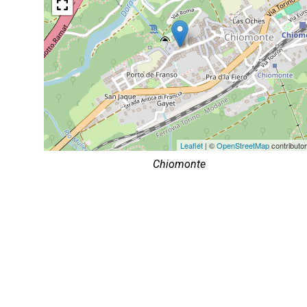
Leaflet
| ©
OpenStreetMap
contributo
Chiomonte