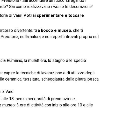
la Preistoria? Sai accendere un fuoco sfregando i
erde? Sai come realizzavano i vasi e le decorazioni?
oria di Vaie!
Potrai sperimentare e toccare
percorso divertente,
tra bosco e museo
, che ti
eistoria, nella natura e nei reperti ritrovati proprio nel
ia Rumiano, la mulattiera, lo stagno e le specie
capire le tecniche di lavorazione e di utilizzo degli
la ceramica, tessitura, scheggiatura della pietra, pesca,
i a Vaie
5 alle 18, senza necessità di prenotazione.
museo: 3 ore di attività con inizio alle ore 10 e alle