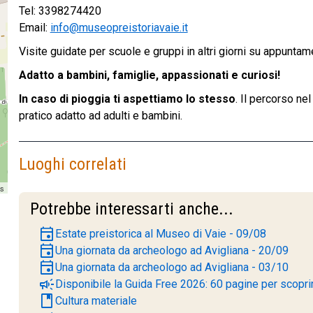
Tel: 3398274420
Email:
info@museopreistoriavaie.it
Visite guidate per scuole e gruppi in altri giorni su appuntam
Adatto a bambini, famiglie, appassionati e curiosi!
In caso di pioggia ti aspettiamo lo stesso
. Il percorso ne
pratico adatto ad adulti e bambini.
Luoghi correlati
rs
Potrebbe interessarti anche...
event
Estate preistorica al Museo di Vaie - 09/08
event
Una giornata da archeologo ad Avigliana - 20/09
event
Una giornata da archeologo ad Avigliana - 03/10
campaign
Disponibile la Guida Free 2026: 60 pagine per scoprire
book
Cultura materiale