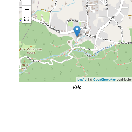
+
−
Leaflet
| ©
OpenStreetMap
contributo
Vaie