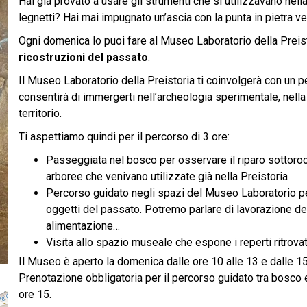
Hai già provato a usare gli strumenti che si utilizzavano nel
legnetti? Hai mai impugnato un’ascia con la punta in pietra v
Ogni domenica lo puoi fare al Museo Laboratorio della Preist
ricostruzioni del passato
.
Il Museo Laboratorio della Preistoria ti coinvolgerà con un 
consentirà di immergerti nell’archeologia sperimentale, nella Pr
territorio.
Ti aspettiamo quindi per il percorso di 3 ore:
Passeggiata nel bosco per osservare il riparo sottorocc
arboree che venivano utilizzate già nella Preistoria
Percorso guidato negli spazi del Museo Laboratorio per 
oggetti del passato. Potremo parlare di lavorazione del
alimentazione…
Visita allo spazio museale che espone i reperti ritrovat
Il Museo è aperto la domenica dalle ore 10 alle 13 e dalle 1
Prenotazione obbligatoria per il percorso guidato tra bosco e 
ore 15.