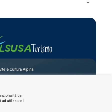
keyboard_arrow_down
 Tres Trad Lyre.
Arte e Cultura Alpina
ue avec …
unzionalità dei
s des …
ad utilizzare il