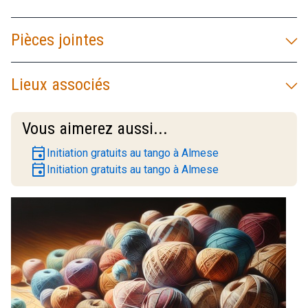
Pièces jointes
Lieux associés
Vous aimerez aussi...
event
Initiation gratuits au tango à Almese
event
Initiation gratuits au tango à Almese