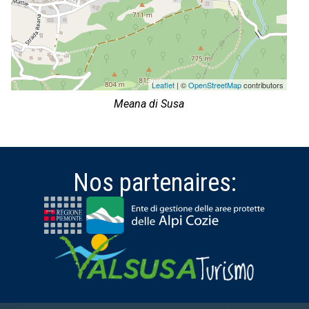
Leaflet
| ©
OpenStreetMap
contributors
Meana di Susa
Nos partenaires: