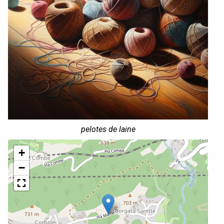
pelotes de laine
+
−