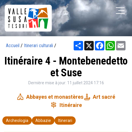
Share
X
Facebook
WhatsA
Em
Accueil
/
Itinerari culturali
/
Itinéraire 4 - Montebenedetto
et Suse
Dernière mise à jour: 11 juillet 2024 17:16
church
candle
Abbayes et monastères
Art sacré
signpost
Itinéraire
Archeologia
Abbazie
Itinerari