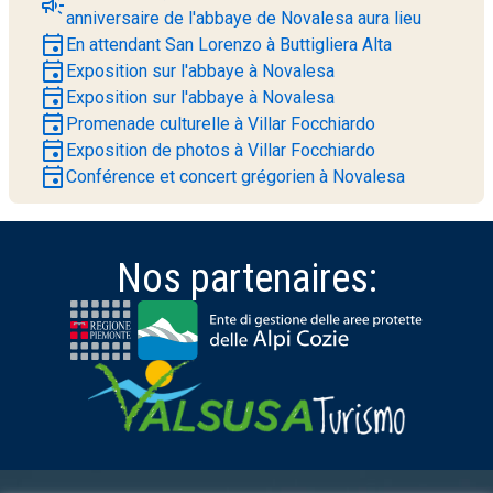
campaign
anniversaire de l'abbaye de Novalesa aura lieu
event
En attendant San Lorenzo à Buttigliera Alta
event
Exposition sur l'abbaye à Novalesa
event
Exposition sur l'abbaye à Novalesa
event
Promenade culturelle à Villar Focchiardo
event
Exposition de photos à Villar Focchiardo
event
Conférence et concert grégorien à Novalesa
Nos partenaires: