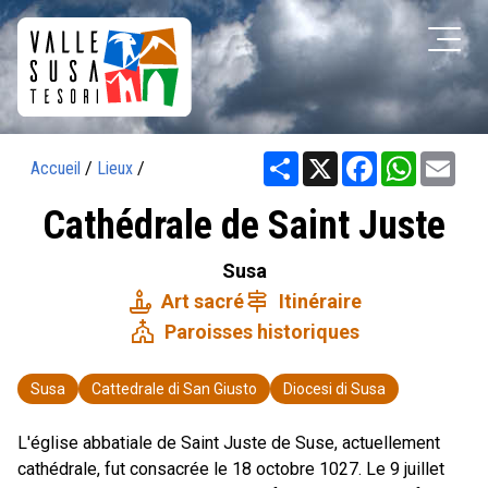
Share
X
Facebook
WhatsAp
Ema
Accueil
/
Lieux
/
Cathédrale de Saint Juste
Susa
candle
signpost
Art sacré
Itinéraire
church
Paroisses historiques
Susa
Cattedrale di San Giusto
Diocesi di Susa
L'église abbatiale de Saint Juste de Suse, actuellement
cathédrale, fut consacrée le 18 octobre 1027. Le 9 juillet