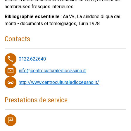
nombreuses fresques intérieures.
Bibliographie essentielle
: Aa.Vv., La sindone di qua dai
monti - documents et témoignages, Turin 1978.
Contacts
phone
0122.622640
email
info@centroculturalediocesano.it
link
http://www.centroculturalediocesano.it/
Prestations de service
tour