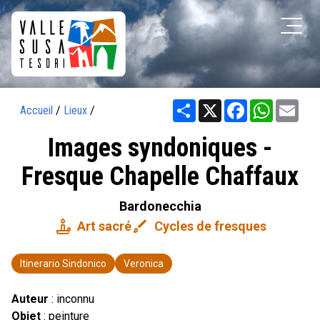
Share
X
Facebook
WhatsAp
Ema
Accueil
/
Lieux
/
Images syndoniques -
Fresque Chapelle Chaffaux
Bardonecchia
candle
brush
Art sacré
Cycles de fresques
Itinerario Sindonico
Veronica
Auteur
: inconnu
Objet
: peinture