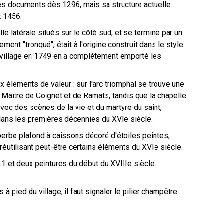
es documents dès 1296, mais sa structure actuelle
t 1456.
e latérale situés sur le côté sud, et se termine par un
ent "tronqué", était à l'origine construit dans le style
e village en 1749 en a complètement emporté les
 éléments de valeur : sur l'arc triomphal se trouve une
e Maître de Coignet et de Ramats, tandis que la chapelle
avec des scènes de la vie et du martyre du saint,
dans les premières décennies du XVIe siècle.
erbe plafond à caissons décoré d'étoiles peintes,
, réutilisant peut-être certains éléments du XVIe siècle.
21 et deux peintures du début du XVIIIe siècle,
 pied du village, il faut signaler le pilier champêtre
chiesa di san Pietr…