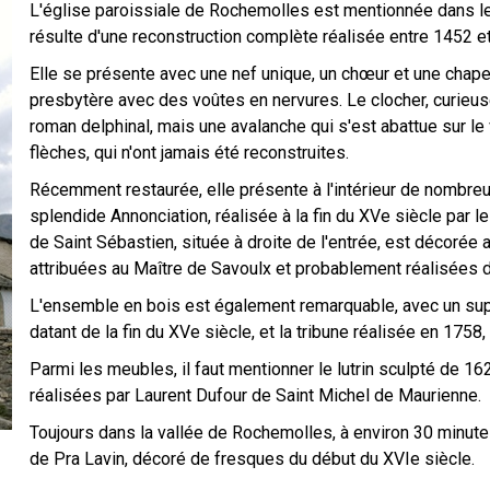
L'église paroissiale de Rochemolles est mentionnée dans l
résulte d'une reconstruction complète réalisée entre 1452 e
Elle se présente avec une nef unique, un chœur et une chapell
presbytère avec des voûtes en nervures. Le clocher, curieusem
roman delphinal, mais une avalanche qui s'est abattue sur l
flèches, qui n'ont jamais été reconstruites.
Récemment restaurée, elle présente à l'intérieur de nombreux
splendide Annonciation, réalisée à la fin du XVe siècle par l
de Saint Sébastien, située à droite de l'entrée, est décorée 
attribuées au Maître de Savoulx et probablement réalisées 
L'ensemble en bois est également remarquable, avec un sup
datant de la fin du XVe siècle, et la tribune réalisée en 1758
Parmi les meubles, il faut mentionner le lutrin sculpté de 16
réalisées par Laurent Dufour de Saint Michel de Maurienne.
Toujours dans la vallée de Rochemolles, à environ 30 minutes à
chiesa di san Pietr…
de Pra Lavin, décoré de fresques du début du XVIe siècle.