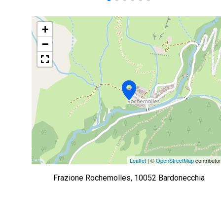
+
−
Leaflet
| ©
OpenStreetMap
contributo
Frazione Rochemolles, 10052 Bardonecchia