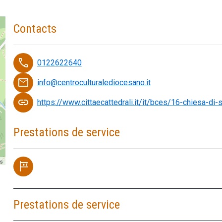
Contacts
phone
0122622640
email
info@centroculturalediocesano.it
link
https://www.cittaecattedrali.it/it/bces/16-chiesa-di-
Prestations de service
rs
tour
Prestations de service