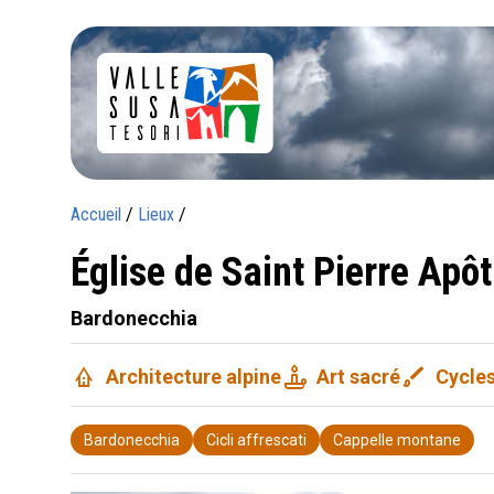
Accueil
/
Lieux
/
Église de Saint Pierre Apô
Bardonecchia
bungalow
candle
brush
Architecture alpine
Art sacré
Cycles
Bardonecchia
Cicli affrescati
Cappelle montane