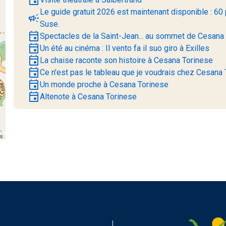
Le guide gratuit 2026 est maintenant disponible : 60 
campaign
Suse.
event
Spectacles de la Saint-Jean... au sommet de Cesana
event
Un été au cinéma : Il vento fa il suo giro à Exilles
event
La chaise raconte son histoire à Cesana Torinese
event
Ce n'est pas le tableau que je voudrais chez Cesana
event
Un monde proche à Cesana Torinese
event
Altenote à Cesana Torinese
rs