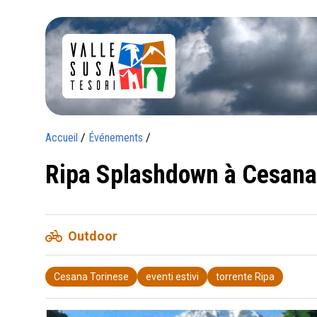
Accueil
/
Événements
/
Ripa Splashdown à Cesana
pedal_bike
Outdoor
Cesana Torinese
eventi estivi
torrente Ripa