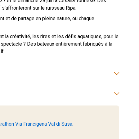
27 et le dimanche 28 juin à Cesana Torinese. Des
s'affronteront sur le ruisseau Ripa.
ent et de partage en pleine nature, où chaque
 la créativité, les rires et les défis aquatiques, pour le
u spectacle ? Des bateaux entièrement fabriqués à la
if.
rathon Via Francigena Val di Susa.