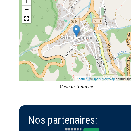
+
−
Leaflet
| ©
OpenStreetMap
contributo
Cesana Torinese
Nos partenaires: