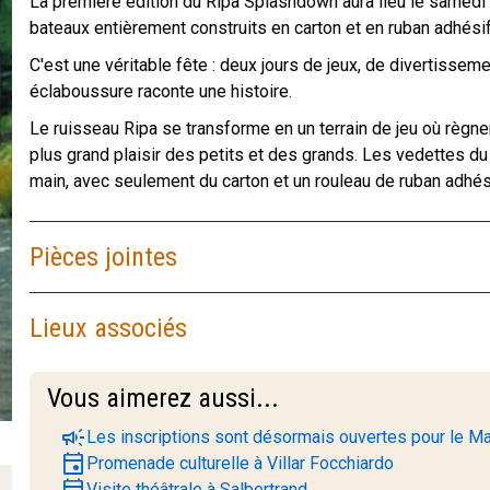
La première édition du Ripa Splashdown aura lieu le samedi 
bateaux entièrement construits en carton et en ruban adhésif 
C'est une véritable fête : deux jours de jeux, de divertissem
éclaboussure raconte une histoire.
Le ruisseau Ripa se transforme en un terrain de jeu où règnent
plus grand plaisir des petits et des grands. Les vedettes d
main, avec seulement du carton et un rouleau de ruban adhés
Pièces jointes
Lieux associés
Vous aimerez aussi...
campaign
Les inscriptions sont désormais ouvertes pour le Ma
event
Promenade culturelle à Villar Focchiardo
event
Visite théâtrale à Salbertrand