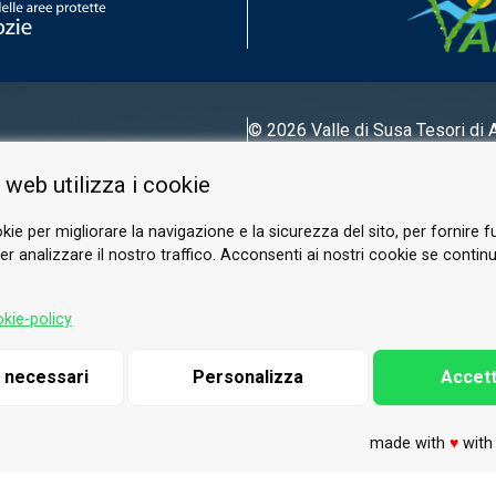
© 2026 Valle di Susa
Tesori di 
Tel.
0122 622640
 web utilizza i cookie
E-mail.
info@vallesusa-tesori.it
kie per migliorare la navigazione e la sicurezza del sito, per fornire f
r analizzare il nostro traffico. Acconsenti ai nostri cookie se continui 
SUIVEZ-NOUS SUR NOS RÉSEAUX
kie-policy
i necessari
Personalizza
Accett
made with
♥
wit