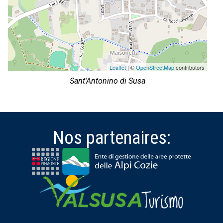
Leaflet
| ©
OpenStreetMap
contributors
Sant'Antonino di Susa
Nos partenaires: