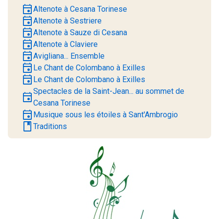
event
Altenote à Cesana Torinese
event
Altenote à Sestriere
event
Altenote à Sauze di Cesana
event
Altenote à Claviere
event
Avigliana... Ensemble
event
Le Chant de Colombano à Exilles
event
Le Chant de Colombano à Exilles
Spectacles de la Saint-Jean... au sommet de
event
Cesana Torinese
event
Musique sous les étoiles à Sant'Ambrogio
book
Traditions