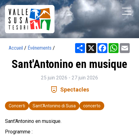
Share
X
Facebook
WhatsAp
Ema
Accueil
/
Événements
/
Sant'Antonino en musique
25 juin 2026 - 27 juin 2026
comedy_mask
Spectacles
Concerti
Sant'Antonino di Susa
concerto
Sant'Antonino en musique.
Programme :