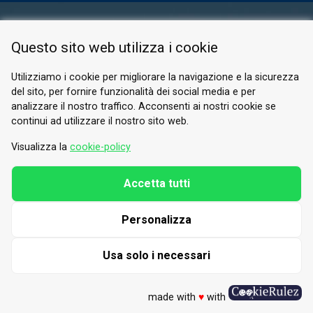
ESPACE RÉSERVÉ
Questo sito web utilizza i cookie
PRIVACY POLICY
COOKIE
Utilizziamo i cookie per migliorare la navigazione e la sicurezza
del sito, per fornire funzionalità dei social media e per
© 2026 Valle di Susa
analizzare il nostro traffico. Acconsenti ai nostri cookie se
continui ad utilizzare il nostro sito web.
Tesori di Arte e Cultura Alpina
Tel.
0122 622640
Visualizza la
cookie-policy
E-mail.
info@vallesusa-tesori.it
Accetta tutti
Personalizza
SUIVEZ-NOUS SUR NOS RÉSEAUX
Usa solo i necessari
made with
♥
with