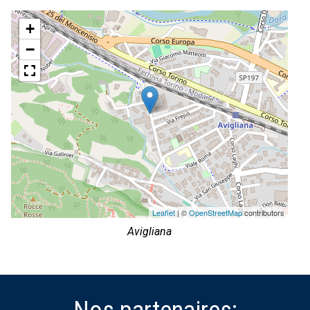
+
−
Leaflet
| ©
OpenStreetMap
contributors
Avigliana