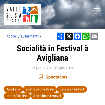
Share
X
Facebook
WhatsAp
Ema
Accueil
/
Événements
/
Socialità in Festival à
Avigliana
12 juin 2026 - 12 juin 2026
comedy_mask
Spectacles
Avigliana
spettacolo teatrale
Valsusa Filmfest
teatro Fassino
Socialità in festival