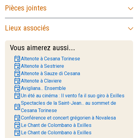
Pièces jointes
Lieux associés
Vous aimerez aussi...
event
Altenote à Cesana Torinese
event
Altenote à Sestriere
event
Altenote à Sauze di Cesana
event
Altenote à Claviere
event
Avigliana... Ensemble
event
Un été au cinéma : Il vento fa il suo giro à Exilles
Spectacles de la Saint-Jean... au sommet de
event
Cesana Torinese
event
Conférence et concert grégorien à Novalesa
event
Le Chant de Colombano à Exilles
event
Le Chant de Colombano à Exilles