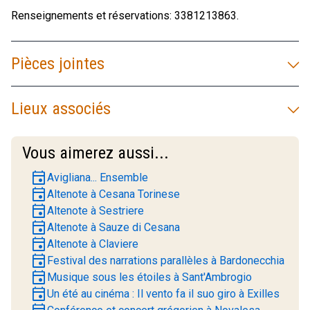
Renseignements et réservations: 3381213863.
Pièces jointes
Lieux associés
Vous aimerez aussi...
event
Avigliana... Ensemble
event
Altenote à Cesana Torinese
event
Altenote à Sestriere
event
Altenote à Sauze di Cesana
event
Altenote à Claviere
event
Festival des narrations parallèles à Bardonecchia
event
Musique sous les étoiles à Sant'Ambrogio
event
Un été au cinéma : Il vento fa il suo giro à Exilles