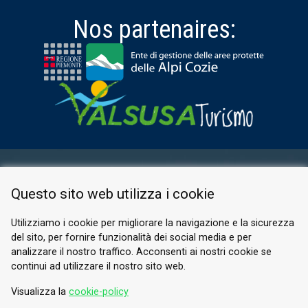
Nos partenaires:
ESPACE RÉSERVÉ
Questo sito web utilizza i cookie
PRIVACY POLICY
COOKIE
Utilizziamo i cookie per migliorare la navigazione e la sicurezza
del sito, per fornire funzionalità dei social media e per
© 2026 Valle di Susa
analizzare il nostro traffico. Acconsenti ai nostri cookie se
continui ad utilizzare il nostro sito web.
Tesori di Arte e Cultura Alpina
Tel.
0122 622640
Visualizza la
cookie-policy
E-mail.
info@vallesusa-tesori.it