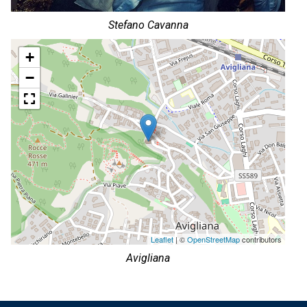
Stefano Cavanna
+
−
Leaflet
| ©
OpenStreetMap
contributors
Avigliana