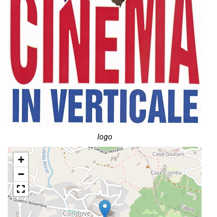
logo
+
−