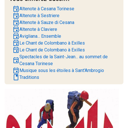
event
Altenote à Cesana Torinese
event
Altenote à Sestriere
event
Altenote à Sauze di Cesana
event
Altenote à Claviere
event
Avigliana... Ensemble
event
Le Chant de Colombano à Exilles
event
Le Chant de Colombano à Exilles
Spectacles de la Saint-Jean... au sommet de
event
Cesana Torinese
event
Musique sous les étoiles à Sant'Ambrogio
book
Traditions