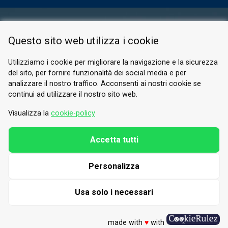
ESPACE RÉSERVÉ
Questo sito web utilizza i cookie
PRIVACY POLICY
COOKIE
Utilizziamo i cookie per migliorare la navigazione e la sicurezza
del sito, per fornire funzionalità dei social media e per
© 2026 Valle di Susa
analizzare il nostro traffico. Acconsenti ai nostri cookie se
continui ad utilizzare il nostro sito web.
Tesori di Arte e Cultura Alpina
Tel.
0122 622640
Visualizza la
cookie-policy
E-mail.
info@vallesusa-tesori.it
Accetta tutti
Personalizza
SUIVEZ-NOUS SUR NOS RÉSEAUX
Usa solo i necessari
made with
♥
with