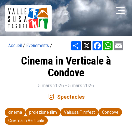
Share
X
Facebook
WhatsAp
Ema
Accueil
/
Événements
/
Cinema in Verticale à
Condove
5 mars 2026 - 5 mars 2026
comedy_mask
Spectacles
cinema
proiezione film
Valsusa Filmfest
Condove
Cinema in Verticale