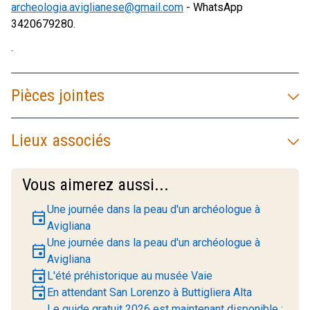
archeologia.aviglianese@gmail.com
- WhatsApp
3420679280.
.
Pièces jointes
Lieux associés
Vous aimerez aussi...
Une journée dans la peau d'un archéologue à
event
Avigliana
Une journée dans la peau d'un archéologue à
event
Avigliana
event
L'été préhistorique au musée Vaie
event
En attendant San Lorenzo à Buttigliera Alta
Le guide gratuit 2026 est maintenant disponible :