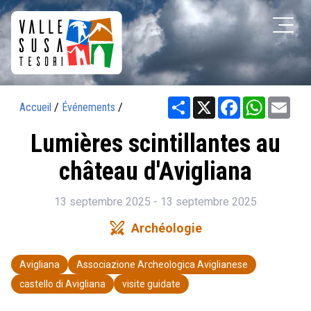
Share
X
Facebook
WhatsAp
Ema
Accueil
/
Événements
/
Lumières scintillantes au
château d'Avigliana
13 septembre 2025 - 13 septembre 2025
swords
Archéologie
Avigliana
Associazione Archeologica Aviglianese
castello di Avigliana
visite guidate