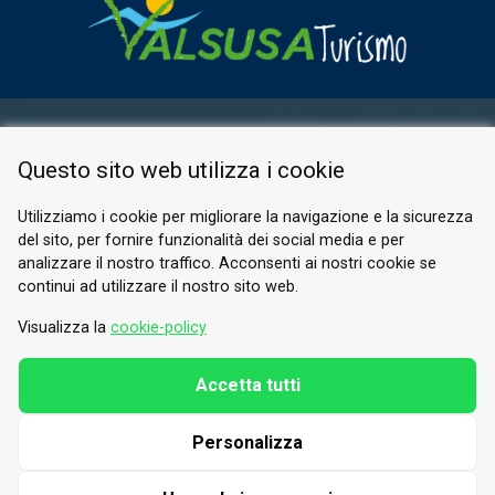
ESPACE RÉSERVÉ
Questo sito web utilizza i cookie
PRIVACY POLICY
COOKIE
Utilizziamo i cookie per migliorare la navigazione e la sicurezza
del sito, per fornire funzionalità dei social media e per
© 2026 Valle di Susa
analizzare il nostro traffico. Acconsenti ai nostri cookie se
continui ad utilizzare il nostro sito web.
Tesori di Arte e Cultura Alpina
Tel.
0122 622640
Visualizza la
cookie-policy
E-mail.
info@vallesusa-tesori.it
Accetta tutti
Personalizza
SUIVEZ-NOUS SUR NOS RÉSEAUX