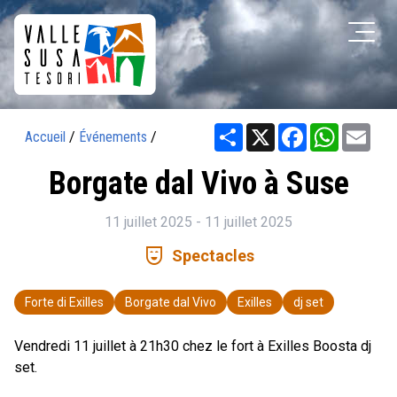
Share
X
Facebook
WhatsAp
Ema
Accueil
/
Événements
/
Borgate dal Vivo à Suse
11 juillet 2025 - 11 juillet 2025
comedy_mask
Spectacles
Forte di Exilles
Borgate dal Vivo
Exilles
dj set
Vendredi 11 juillet à 21h30 chez le fort à Exilles Boosta dj
set.