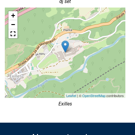
dj set
+
−
Leaflet
| ©
OpenStreetMap
contributors
Exilles