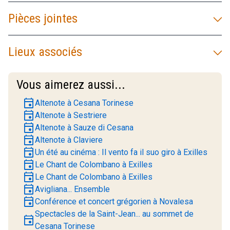
Pièces jointes
Lieux associés
Vous aimerez aussi...
event
Altenote à Cesana Torinese
event
Altenote à Sestriere
event
Altenote à Sauze di Cesana
event
Altenote à Claviere
event
Un été au cinéma : Il vento fa il suo giro à Exilles
event
Le Chant de Colombano à Exilles
event
Le Chant de Colombano à Exilles
event
Avigliana... Ensemble
event
Conférence et concert grégorien à Novalesa
Spectacles de la Saint-Jean... au sommet de
event
Cesana Torinese