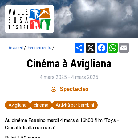
Share
X
Facebook
WhatsAp
Ema
Accueil
/
Événements
/
Cinéma à Avigliana
4 mars 2025 - 4 mars 2025
comedy_mask
Spectacles
Avigliana
cinema
Attività per bambini
Au cinéma Fassino mardi 4 mars à 16h00 film "Toys -
Giocattoli alla riscossa".