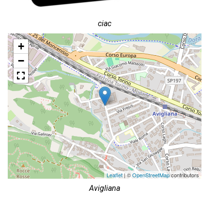
ciac
+
−
Leaflet
| ©
OpenStreetMap
contributors
Avigliana