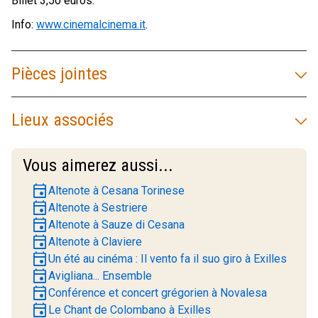
Billet 3,50 euros.
Info:
www.cinemalcinema.it
.
Pièces jointes
Lieux associés
Vous aimerez aussi...
event
Altenote à Cesana Torinese
event
Altenote à Sestriere
event
Altenote à Sauze di Cesana
event
Altenote à Claviere
event
Un été au cinéma : Il vento fa il suo giro à Exilles
event
Avigliana... Ensemble
event
Conférence et concert grégorien à Novalesa
event
Le Chant de Colombano à Exilles