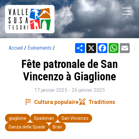
Share
X
Facebook
WhatsAp
Ema
Accueil
/
Événements
/
Fête patronale de San
Vincenzo à Giaglione
17 janvier 2025 - 26 janvier 2025
tour
swords
Cultura populaire
Traditions
giaglione
Spadonari
San Vincenzo
Danza delle Spade
Bran