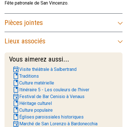
Fête patronale de San Vincenzo.
Pièces jointes
Lieux associés
Vous aimerez aussi...
event
Visite théâtrale à Salbertrand
book
Traditions
book
Culture matérielle
book
Itinéraire 5 - Les couleurs de l'hiver
event
Festival de Bar Cenisio à Venaus
book
Héritage culturel
book
Culture populaire
book
Églises paroissiales historiques
event
Marché de San Lorenzo à Bardonecchia