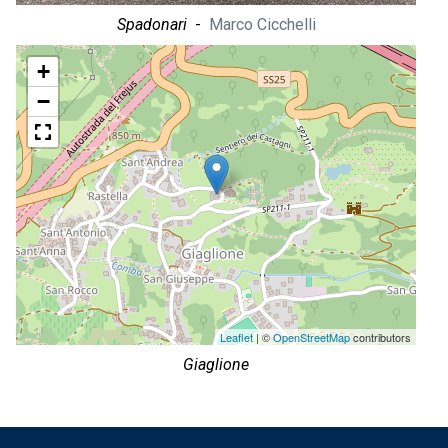
Spadonari
-
Marco Cicchelli
+
−
Leaflet
| ©
OpenStreetMap
contributors
Giaglione