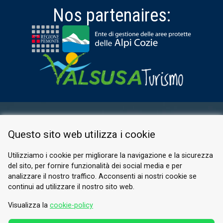
Nos partenaires:
ESPACE RÉSERVÉ
Questo sito web utilizza i cookie
PRIVACY POLICY
COOKIE
Utilizziamo i cookie per migliorare la navigazione e la sicurezza
del sito, per fornire funzionalità dei social media e per
© 2026 Valle di Susa
analizzare il nostro traffico. Acconsenti ai nostri cookie se
continui ad utilizzare il nostro sito web.
Tesori di Arte e Cultura Alpina
Tel.
0122 622640
Visualizza la
cookie-policy
E-mail.
info@vallesusa-tesori.it