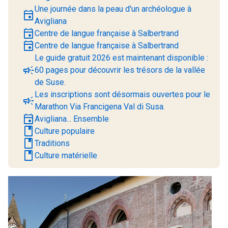
Une journée dans la peau d'un archéologue à
event
Avigliana
event
Centre de langue française à Salbertrand
event
Centre de langue française à Salbertrand
Le guide gratuit 2026 est maintenant disponible :
campaign
60 pages pour découvrir les trésors de la vallée
de Suse.
Les inscriptions sont désormais ouvertes pour le
campaign
Marathon Via Francigena Val di Susa.
event
Avigliana... Ensemble
book
Culture populaire
book
Traditions
book
Culture matérielle