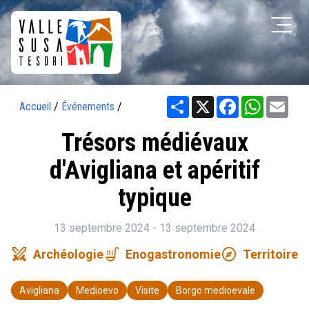
Share
X
Facebook
WhatsAp
Ema
Accueil
/
Événements
/
Trésors médiévaux
d'Avigliana et apéritif
typique
13 septembre 2024 - 13 septembre 2024
swords
soup_kitchen
explore
Archéologie
Enogastronomie
Territoire
Avigliana
Medioevo
Visite
Borgo medioevale