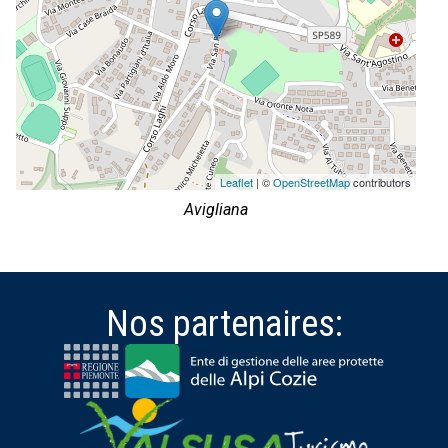
Leaflet
| ©
OpenStreetMap
contributors
Avigliana
Nos partenaires: