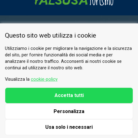
ESPACE RÉSERVÉ
Questo sito web utilizza i cookie
PRIVACY POLICY
COOKIE
Utilizziamo i cookie per migliorare la navigazione e la sicurezza
del sito, per fornire funzionalità dei social media e per
© 2026 Valle di Susa
analizzare il nostro traffico. Acconsenti ai nostri cookie se
continui ad utilizzare il nostro sito web.
Tesori di Arte e Cultura Alpina
Tel.
0122 622640
Visualizza la
cookie-policy
E-mail.
info@vallesusa-tesori.it
Accetta tutti
Personalizza
SUIVEZ-NOUS SUR NOS RÉSEAUX
Usa solo i necessari