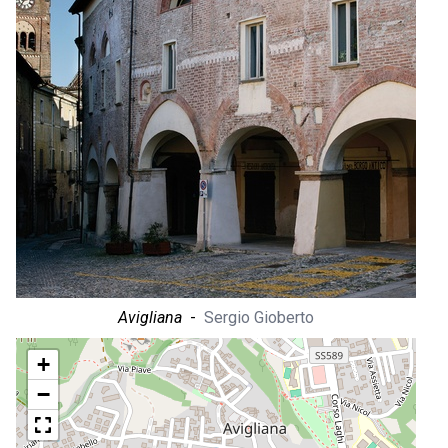
Avigliana
-
Sergio Gioberto
+
−