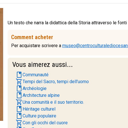
Un testo che narra la didattica della Storia attraverso le fonti 
Comment acheter
Per acquistare scrivere a
museo@centroculturalediocesano
Vous aimerez aussi...
book
Communauté
shopping_cart
Tempi del Sacro, tempi dell'uomo
book
Archéologie
book
Architecture alpine
shopping_cart
Una comunità e il suo territorio.
book
Héritage culturel
book
Culture populaire
shopping_cart
Con gli occhi del cuore