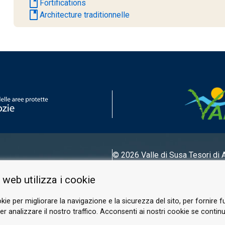
book
Fortifications
book
Architecture traditionnelle
© 2026 Valle di Susa
Tesori di 
Tel.
0122 622640
 web utilizza i cookie
E-mail.
info@vallesusa-tesori.it
kie per migliorare la navigazione e la sicurezza del sito, per fornire f
r analizzare il nostro traffico. Acconsenti ai nostri cookie se continui 