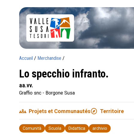
Accueil
/
Merchandise
/
Lo specchio infranto.
aa.vv.
Graffio snc - Borgone Susa
groups
explore
Projets et Communautés
Territoire
Comunità
Scuola
Didattica
archivio