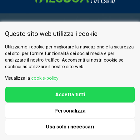
RESERVED AREA
Questo sito web utilizza i cookie
PRIVACY POLICY
COOKIE
Utilizziamo i cookie per migliorare la navigazione e la sicurezza
del sito, per fornire funzionalità dei social media e per
© 2026 Valle di Susa
analizzare il nostro traffico. Acconsenti ai nostri cookie se
continui ad utilizzare il nostro sito web.
Tesori di Arte e Cultura Alpina
Tel.
0122 622640
Visualizza la
cookie-policy
Email.
info@vallesusa-tesori.it
Accetta tutti
Personalizza
FOLLOW US ON OUR SOCIALS
Usa solo i necessari